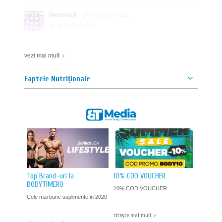
Николай
| 04 ianuarie 2021
5.0
RECOMAND!
vezi mai mult
Краси
| 10 noiembrie 2020
Faptele Nutriționale
4.9
RECOMAND!
Надежда
| 10 noiembrie 2020
5.0
RECOMAND!
Top Brand-uri la
10% COD VOUCHER
BODYTIMERO
10% COD VOUCHER
Cele mai bune suplimente in 2020
citeşte mai mult
>