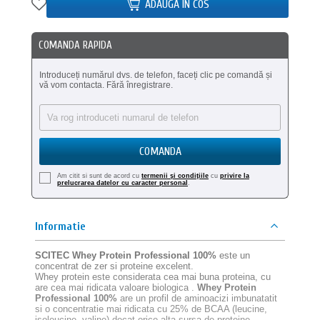
ADAUGA IN COS
COMANDA RAPIDA
Introduceți numărul dvs. de telefon, faceți clic pe comandă și
vă vom contacta. Fără înregistrare.
COMANDA
Am citit si sunt de acord cu
termenii şi condiţiile
cu
privire la
prelucrarea datelor cu caracter personal
.
Informatie
SCITEC Whey Protein Professional 100%
este un
concentrat de zer si proteine excelent.
Whey protein este considerata cea mai buna proteina, cu
are cea mai ridicata valoare biologica .
Whey Protein
Professional 100%
are un profil de aminoacizi imbunatatit
si o concentratie mai ridicata cu 25% de BCAA (leucine,
isoleucine, valine) decat orice alta sursa de proteine.