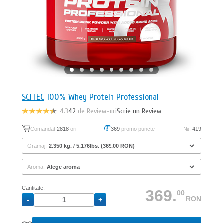
SCITEC
100% Whey Protein Professional
4.3
42
de Review-uri
Scrie un Review
Comandat
2818
ori
369
promo puncte
№:
419
Gramaj:
Aroma:
Cantitate:
369.
00
RON