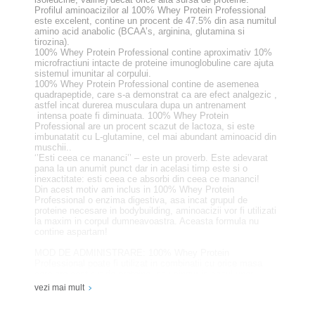
Profilul aminoacizilor al 100% Whey Protein Professional
este excelent, contine un procent de 47.5% din asa numitul
amino acid anabolic (BCAA’s, arginina, glutamina si
tirozina).
100% Whey Protein Professional contine aproximativ 10%
microfractiuni intacte de proteine imunoglobuline care ajuta
sistemul imunitar al corpului.
100% Whey Protein Professional contine de asemenea
quadrapeptide, care s-a demonstrat ca are efect analgezic ,
astfel incat durerea musculara dupa un antrenament
intensa poate fi diminuata. 100% Whey Protein
Professional are un procent scazut de lactoza, si este
imbunatatit cu L-glutamine, cel mai abundant aminoacid din
muschii..
‘’Esti ceea ce mananci’’ – este un proverb. Este adevarat
pana la un anumit punct dar in acelasi timp este si o
inexactitate: esti ceea ce absorbi din ceea ce mananci!
Din acest motiv am inclus in 100% Whey Protein
Professional o enzima digestiva, asa incat grupul de
proteine necesare in bodybuilding, aminoacizii vor fi utilizati
la maxim in corpul dumneavoastra. Aceasta formula nu
contine aspartam!
MOD DE ADMINISTRARE: 100% Whey Protein
Professional poate fi utilizat in combinatii cu orice masa
care are continut de proteine, sau singur in cazul unor
circumstante special (regim alimentar, inainte de culcare,
vezi mai mult
etc.)
Folositi 1-4 doze zilnic.