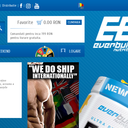
|
Distributie
|
|
|
0
Favorite
0.00 RON
CUMPARA
Comandati pentru inca 199 RON
pentru livrare gratuita.
EEKEND
LOGARE
sține
, aceasta a
anțele