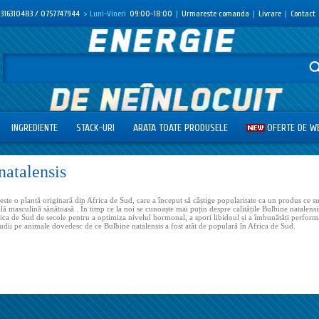
316310483 / 0757747944
> Luni-Vineri
09:00-18:00
|
Urmareste comanda
|
Livrare
|
Contact
INGREDIENTE
STACK-URI
ARATA TOATE PRODUSELE
OFERTE DE W
natalensis
este o plantă originară din Africa de Sud, care a început să câștige popularitate ca un produs ce su
ă masculină sănătoasă . În timp ce la noi se cunoaște mai puțin despre calitățile Bulbine natalensis
frica de Sud de secole pentru a optimiza nivelul hormonal, a spori libidoul și a îmbunătăți perform
tudii pe animale dovedesc de ce Bulbine natalensis a fost atât de populară în Africa de Sud.