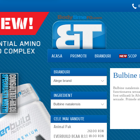
0
ACASA
PROMOTII
BRANDURI
SCOP
BRANDURI
Bulbine 
Alege brand
Bulbine natalensis 
functionarea sexual
INGRЕDIENT
fost utilizată în A
sexuale. Primele s
Bulbine natalensis
CELE MAI VANDUTE
Animal Pak
263.00 RON
EVERBUILD BCAA 8:1:1
69.00 RON