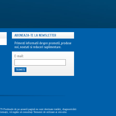
ABONEAZA-TE LA NEWSLETTER
Primesti informatii despre promotii, produse
noi, noutati si reduceri suplimentare.
E-mail:
Produsele de pe această pagină nu sunt destinate tratării, diagnosticării
formații, vă rugăm să consultați Termenii de utilizare ai site-ului.