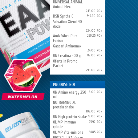
UNIVERSAL ANIMAL
Animal Flex
249.00 RON
BSN Syntha 6
349.20 RON
Scivation Xtend 90
doze
224.00 RON
Amix Whey Pure
299.25 RON
Fusion
Gaspari Aminomax
124.00 RON
ON Creatina 300 gr.
82.00 RON
Oferta in Promo
Pachet
299.00 RON
PRODUSE NOI
ON Amino energy 250
8.00 RON
ml
NUTRAMINO XL
protein shake
108.00 RON
ON High protein shake
79.00 RON
OLIMP Immuno
95.92 RON
xplode
OLIMP Vita-min one
34.85 RON
BIOTECH USA Vegan