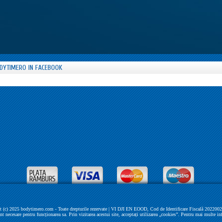
DYTIMERO IN FACEBOOK
 (c) 2025 bodytimero.com - Toate drepturile rezervate | VI DJI EN EOOD, Cod de Identificare Fiscală 202200279 
unt necesare pentru funcționarea sa. Prin vizitarea acestui site, acceptați utilizarea „cookies”. Pentru mai multe in