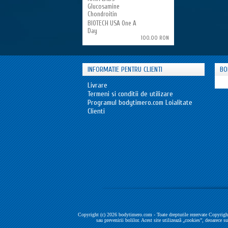
Glucosamine
Chondroitin
BIOTECH USA One A
Day
100.00 RON
INFORMATIE PENTRU CLIENTI
BO
Livrare
Termeni si conditii de utilizare
Programul bodytimero.com Loialitate
Clienti
Copyright (c) 2026 bodytimero.com - Toate drepturile rezervate Copyright
sau prevenirii bolilor. Acest site utilizează „cookies”, deoarece s