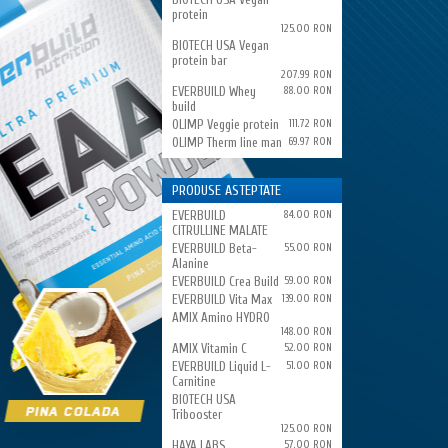
protein
125.00 RON
BIOTECH USA Vegan
protein bar
207.99 RON
EVERBUILD Whey
88.00 RON
build
OLIMP Veggie protein
111.72 RON
OLIMP Therm line man
69.97 RON
PRODUSE ASTEPTATE
EVERBUILD
84.00 RON
CITRULLINE MALATE
EVERBUILD Beta-
55.00 RON
Alanine
EVERBUILD Crea Build
59.00 RON
EVERBUILD Vita Max
139.00 RON
AMIX Amino HYDRO
148.00 RON
AMIX Vitamin C
52.00 RON
EVERBUILD Liquid L-
51.00 RON
Carnitine
BIOTECH USA
Tribooster
125.00 RON
HAYA LABS
57.00 RON