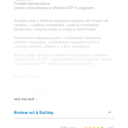
Puritate farmaceutica
Creste concentrarea si efectele ATP in organism
Aceasta este o formula inovativa compusa din 4 tipuri de
creatina – creatina monohidrat, creatina monohidrat
tamponata, creatina malat si creatina hidroclorida.
Taurina este adaugata pentru a imbunatati hidratarea
celulelor musculare, a imbunatati sanatatea inimii si
controla efectele cafeinei si a altor stimulatori.
Acest produs ajuta la cresterea musculara prin cresterea
concentratiei de ATP (adenozintrifosfat) in organism. Nivele
mai ridicate de ATP inseamna mai multa putere.
O doza:
6 grame.
Mod de administrare:
luati o doza inainte si o doza dupa
antrenament. In zilele fara antrenament luati o doza
dimineata.
vezi mai mult
Doze in cutie:
50
Review-uri & Raiting
Continut:
creatina monohidrat, creatina monohidrat
tamponata, creatina malat , creatina hidroclorida si taurina.