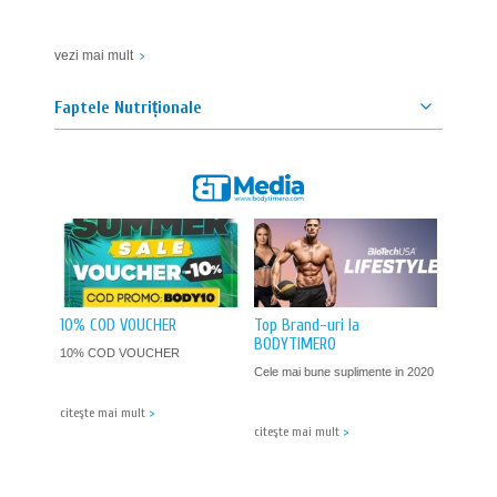
RECOMAND!
vezi mai mult
Иван
| 10 septembrie 2020
Faptele Nutriționale
5.0
RECOMAND!
Васил Спасов
| 10 septembrie 2020
5.0
RECOMAND!
10% COD VOUCHER
Top Brand-uri la
BODYTIMERO
10% COD VOUCHER
Cele mai bune suplimente in 2020
citeşte mai mult
>
citeşte mai mult
>