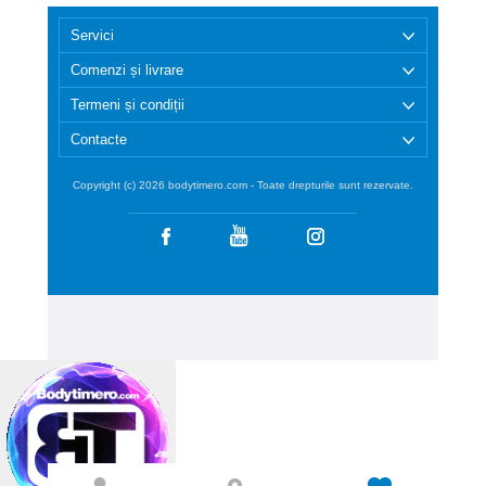
Servici
Comenzi și livrare
Termeni și condiții
Contacte
Copyright (c) 2026 bodytimero.com - Toate drepturile sunt rezervate.