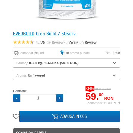
EVERBUILD
Crea Build / 50serv.
4.7
28
de Review-uri
Scrie un Review
Comandat
919
ori
118
promo puncte
№:
11508
Gramaj:
Aroma:
-24%
78.00 RON
Cantitate:
59.
00
RON
Economisiti: 19.00 RON
ADAUGA IN COS