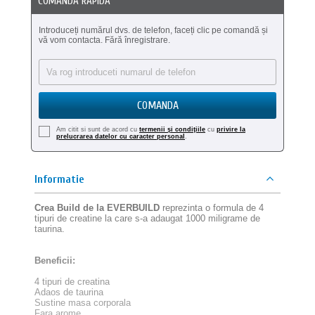
COMANDA RAPIDA
Introduceți numărul dvs. de telefon, faceți clic pe comandă și
vă vom contacta. Fără înregistrare.
COMANDA
Am citit si sunt de acord cu
termenii şi condiţiile
cu
privire la
prelucrarea datelor cu caracter personal
.
Informatie
Crea Build de la EVERBUILD
reprezinta o formula de 4
tipuri de creatine la care s-a adaugat 1000 miligrame de
taurina.
Beneficii:
4 tipuri de creatina
Adaos de taurina
Sustine masa corporala
Fara arome