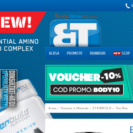
0
ACASA
PROMOTII
BRANDURI
SCOP
Acasa
»
Vitamine si Minerale
»
EVERBUILD
»
Vita Max