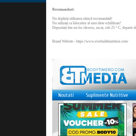
Recomandari:
Nu depășiți utilizarea zilnică recomandată!
Nu utilizați ca înlocuitor al unei diete echilibrate!
Depozitați într-un loc răcoros, uscat, sub 25 ° C, departe d
Brand Website -
https://www.everbuildnutrition.com/
Noutati
Suplimente Nutritive