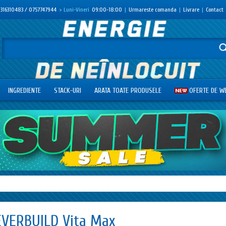
316310483 / 0757747944
> Luni-Vineri
09:00-18:00
|
Urmareste comanda
|
Livrare
|
Contact
INGREDIENTE
STACK-URI
ARATA TOATE PRODUSELE
OFERTE DE W
EVERBUILD Vita Max