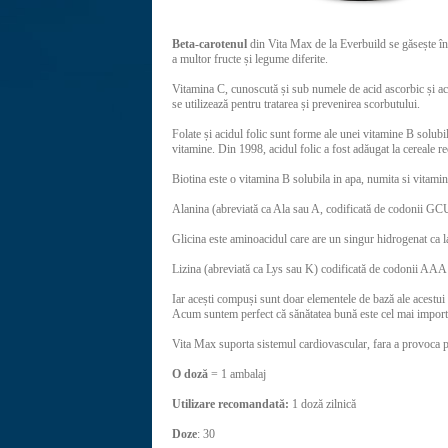
Beta-carotenul
din Vita Max de la Everbuild se găsește în
a multor fructe și legume diferite.
Vitamina C, cunoscută și sub numele de acid ascorbic și aci
se utilizează pentru tratarea și prevenirea scorbutului.
Folate și acidul folic sunt forme ale unei vitamine B solubil
vitamine. Din 1998, acidul folic a fost adăugat la cereale rec
Biotina este o vitamina B solubila in apa, numita si vitam
Alanina (abreviată ca Ala sau A, codificată de codonii GC
Glicina este aminoacidul care are un singur hidrogenat ca la
Lizina (abreviată ca Lys sau K) codificată de codonii AAA ș
Iar acești compuși sunt doar elementele de bază ale acestui
Acum suntem perfect că sănătatea bună este cel mai importa
Vita Max suporta sistemul cardiovascular, fara a provoca pr
O doză
= 1 ambalaj
Utilizare recomandată:
1 doză zilnică
Doze
: 30