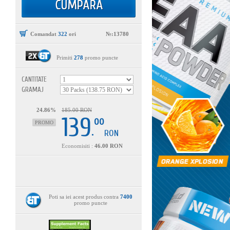
Comandat
322
ori
№:13780
Primiti
278
promo puncte
CANTITATE
GRAMAJ
24.86%
185.00 RON
139
00
PROMO
.
RON
Economisiti :
46.00 RON
Poti sa iei acest produs contra
7400
promo puncte