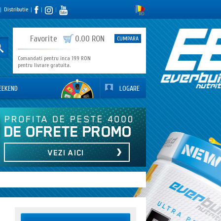
|
Distributie
|
|
|
0
Favorite
0.00 RON
CUMPARA
Comandati pentru inca 199 RON
pentru livrare gratuita.
EEKEND
LOGARE