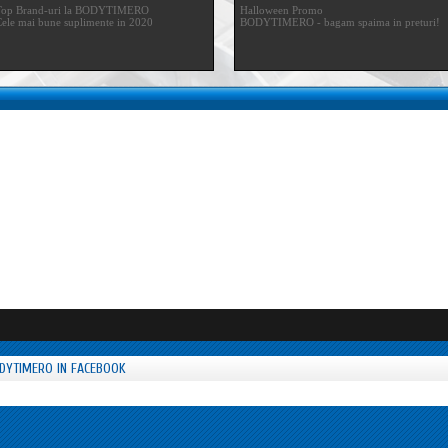
Top Brand-uri la BODYTIMERO
Halloween Promo
ele mai bune suplimente in 2020
BODYTIMERO - bagam spaima in preturi!
DYTIMERO IN FACEBOOK