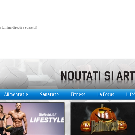
e lumina directă a soarelui!
Alimentatie
Sanatate
Fitness
La Focus
Life