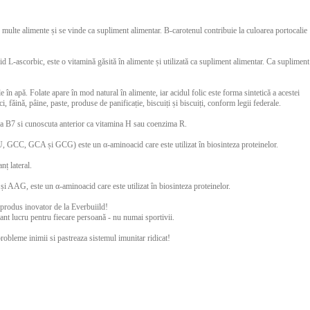
 multe alimente și se vinde ca supliment alimentar. Β-carotenul contribuie la culoarea portocalie
d L-ascorbic, este o vitamină găsită în alimente și utilizată ca supliment alimentar. Ca supliment
e în apă. Folate apare în mod natural în alimente, iar acidul folic este forma sintetică a acestei
i, făină, pâine, paste, produse de panificație, biscuiți și biscuiți, conform legii federale.
ina B7 si cunoscuta anterior ca vitamina H sau coenzima R.
U, GCC, GCA și GCG) este un α-aminoacid care este utilizat în biosinteza proteinelor.
nț lateral.
i AAG, este un α-aminoacid care este utilizat în biosinteza proteinelor.
 produs inovator de la Everbuiild!
nt lucru pentru fiecare persoană - nu numai sportivii.
obleme inimii si pastreaza sistemul imunitar ridicat!