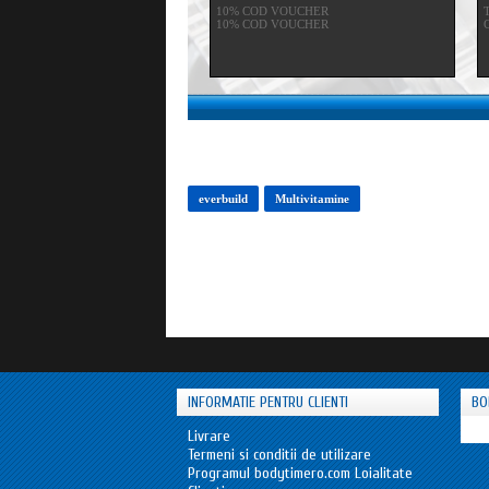
10% COD VOUCHER
10% COD VOUCHER
C
everbuild
Multivitamine
INFORMATIE PENTRU CLIENTI
BO
Livrare
Termeni si conditii de utilizare
Programul bodytimero.com Loialitate