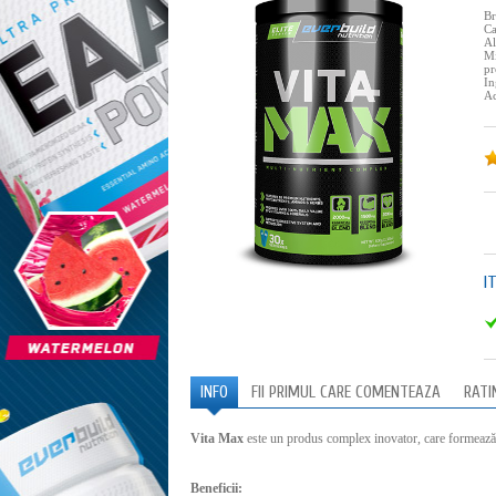
B
Ca
Al
Mi
pr
In
Ac
I
INFO
FII PRIMUL CARE COMENTEAZA
RATI
Vita Max
este un produs complex inovator, care formează 
Beneficii: