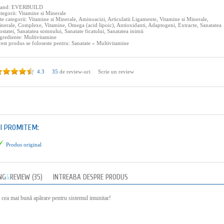
rand:
EVERBUILD
tegorii:
Vitamine si Minerale
te categorii:
Vitamine si Minerale
,
Aminoacizi
,
Articulatii Ligamente
,
Vitamine si Minerale
,
nerale
,
Complexe
,
Vitamine
,
Omega (acid lipoic)
,
Antioxidanti
,
Adaptogeni
,
Extracte
,
Sanatatea
ostatei
,
Sanatatea somnului
,
Sanatate ficatului
,
Sanatatea inimii
grediente:
Multivitamine
est produs se foloseste pentru:
Sanatate
»
Multivitamine
4.3
35
de review-uri
Scrie un review
TI PROMITEM:
Produs original
NG
&
REVIEW (35)
INTREABA DESPRE PRODUS
cea mai bună apărare pentru sistemul imunitar!