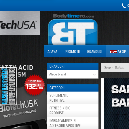
0
ACASA
PROMOTII
BRANDURI
SCOP
BRANDURI
Scop
»
Barbati
Alege brand
CATEGORII
SUPLIMENTE
NUTRITIVE
FITNESS / BIO
PRODUSE
IMBRACAMINTE SI
ACCESORII SPORTIVE