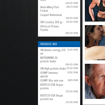
224.00 RON
Amix Whey Pure
299.25 RON
Fusion
Gaspari Aminomax
124.00 RON
ON Creatina 300 gr.
82.00 RON
Oferta in Promo
Pachet
299.00 RON
PRODUSE NOI
ON Amino energy 250
8.00 RON
ml
NUTRAMINO XL
protein shake
108.00 RON
ON High protein shake
79.00 RON
OLIMP Immuno
95.92 RON
xplode
OLIMP Vita-min one
34.85 RON
BIOTECH USA Vegan
protein
125.00 RON
BIOTECH USA Vegan
protein bar
207.99 RON