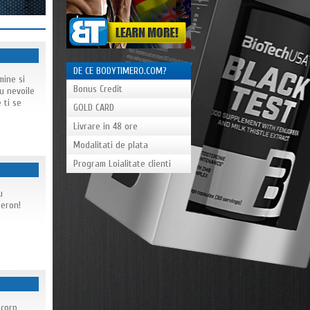
DE CE BODYTIMERO.COM?
mine si
Bonus Credit
u nevoile
 ti se
GOLD CARD
Livrare in 48 ore
Modalitati de plata
Program Loialitate clienti
u
teron!
 corp