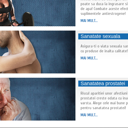
poate sa duca la ingrasare si
de apa! Combate aceste efec
suplimentele antiestrogene!
MAI MULT...
Sanatate sexuala
Asigura-ti o viata sexuala s
cu produse de inalta calitate!
MAI MULT...
Sanatatea prostatei
Riscul aparitiei unor afectiuni
prostatei creste odata cu ina
varsta. Alege cele mai bune 
pentru sanatatea prostatei!
MAI MULT...