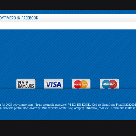
DYTIMERO IN FACEBOOK
 (c) 2025 bodytimero.com - Toate drepturile rezervate | VI DJI EN EOOD, Cod de Identificare Fiscală 202200279 
unt necesare pentru funcționarea sa. Prin vizitarea acestui site, acceptați utilizarea „cookies”. Pentru mai multe in