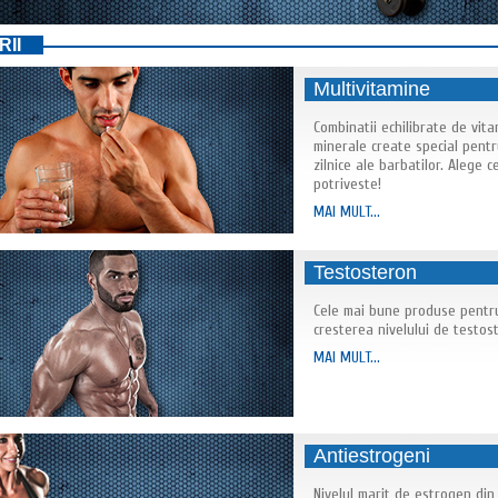
II
Multivitamine
Combinatii echilibrate de vita
minerale create special pentr
zilnice ale barbatilor. Alege ce
potriveste!
MAI MULT...
Testosteron
Cele mai bune produse pentr
cresterea nivelului de testos
MAI MULT...
Antiestrogeni
Nivelul marit de estrogen din