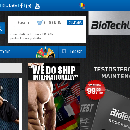
|
Distributie
|
|
|
0
Favorite
0.00 RON
CUMPARA
Comandati pentru inca 199 RON
pentru livrare gratuita.
EEKEND
LOGARE