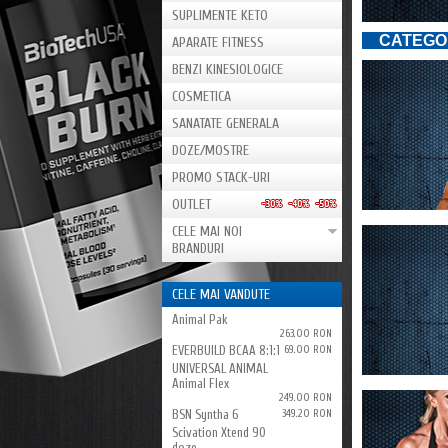
SUPLIMENTE KETO
CATEGOR
APARATE FITNESS
BENZI KINESIOLOGICE
COSMETICA
SANATATE GENERALA
DOZE/MOSTRE
PROMO STACK-URI
OUTLET
CELE MAI NOI
BRANDURI
CELE MAI VANDUTE
Animal Pak
263.00 RON
EVERBUILD BCAA 8:1:1
69.00 RON
UNIVERSAL ANIMAL
Animal Flex
249.00 RON
BSN Syntha 6
349.20 RON
Scivation Xtend 90
doze