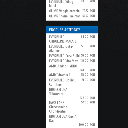
EVERBUILD Whey
88.00 RON
build
OLIMP Veggie protein
111.72 RON
OLIMP Therm line man
69.97 RON
PRODUSE ASTEPTATE
EVERBUILD
84.00 RON
CITRULLINE MALATE
EVERBUILD Beta-
55.00 RON
Alanine
EVERBUILD Crea Build
59.00 RON
EVERBUILD Vita Max
139.00 RON
AMIX Amino HYDRO
148.00 RON
AMIX Vitamin C
52.00 RON
EVERBUILD Liquid L-
51.00 RON
Carnitine
BIOTECH USA
Tribooster
125.00 RON
HAYA LABS
57.00 RON
Glucosamine
Chondroitin
BIOTECH USA One A
Day
100.00 RON