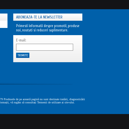
ABONEAZA-TE LA NEWSLETTER
Primesti informatii despre promotii, produse
noi, noutati si reduceri suplimentare.
E-mail:
Produsele de pe această pagină nu sunt destinate tratării, diagnosticării
formații, vă rugăm să consultați Termenii de utilizare ai site-ului.