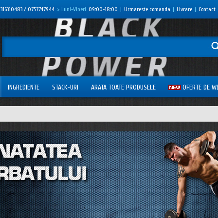
316310483 / 0757747944
> Luni-Vineri
09:00-18:00
|
Urmareste comanda
|
Livrare
|
Contact
INGREDIENTE
STACK-URI
ARATA TOATE PRODUSELE
OFERTE DE W