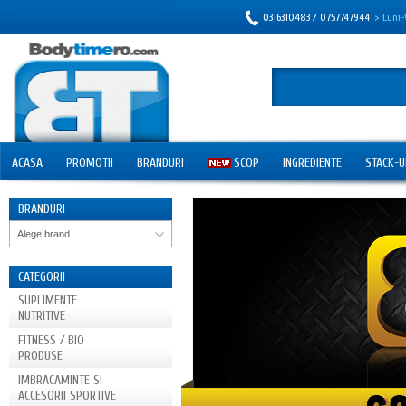
0316310483 / 0757747944
> Luni-
ACASA
PROMOTII
BRANDURI
SCOP
INGREDIENTE
STACK-U
BRANDURI
Alege brand
CATEGORII
SUPLIMENTE
NUTRITIVE
FITNESS / BIO
PRODUSE
IMBRACAMINTE SI
ACCESORII SPORTIVE