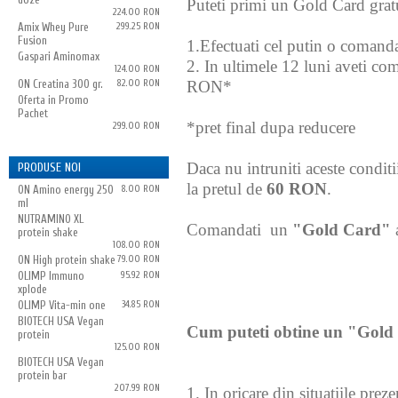
Puteti primi un Gold Card gratu
224.00 RON
Amix Whey Pure
299.25 RON
Fusion
1.Efectuati cel putin o coman
Gaspari Aminomax
2. In ultimele 12 luni aveti co
124.00 RON
ON Creatina 300 gr.
82.00 RON
RON*
Oferta in Promo
Pachet
*pret final dupa reducere
299.00 RON
Daca nu intruniti aceste conditi
PRODUSE NOI
la pretul de
60 RON
.
ON Amino energy 250
8.00 RON
ml
NUTRAMINO XL
Comandati un
"Gold Card"
protein shake
108.00 RON
ON High protein shake
79.00 RON
OLIMP Immuno
95.92 RON
xplode
OLIMP Vita-min one
34.85 RON
BIOTECH USA Vegan
Cum puteti obtine un "Gold
protein
125.00 RON
BIOTECH USA Vegan
protein bar
207.99 RON
1. In oricare din situatiile prez