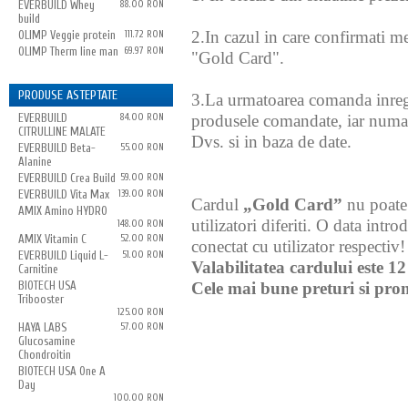
EVERBUILD Whey
88.00 RON
build
2.In cazul in care confirmati m
OLIMP Veggie protein
111.72 RON
OLIMP Therm line man
69.97 RON
"Gold Card".
PRODUSE ASTEPTATE
3.La urmatoarea comanda inregis
EVERBUILD
84.00 RON
produsele comandate, iar numarul
CITRULLINE MALATE
Dvs. si in baza de date.
EVERBUILD Beta-
55.00 RON
Alanine
EVERBUILD Crea Build
59.00 RON
EVERBUILD Vita Max
139.00 RON
Cardul
„Gold Card”
nu poate 
AMIX Amino HYDRO
utilizatori diferiti. O data in
148.00 RON
AMIX Vitamin C
52.00 RON
conectat cu utilizator respectiv!
EVERBUILD Liquid L-
51.00 RON
Valabilitatea cardului este 12
Carnitine
BIOTECH USA
Cele mai bune preturi si pro
Tribooster
125.00 RON
HAYA LABS
57.00 RON
Glucosamine
Chondroitin
BIOTECH USA One A
Day
100.00 RON