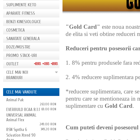
SUPLIMENTE KETO
APARATE FITNESS
BENZI KINESIOLOGICE
"Gold Card"
este noua noastr
COSMETICA
de elita si veti obtine reduceri 
SANATATE GENERALA
DOZE/MOSTRE
Reduceri pentru posesorii c
PROMO STACK-URI
1. 8% pentru produsele fara re
OUTLET
CELE MAI NOI
2. 4% reducere suplimentara pe
BRANDURI
*reducere suplimentara, care se
CELE MAI VANDUTE
pentru care se mentioneaza in 
Animal Pak
263.00 RON
suplimentare cu
Gold Card
.
EVERBUILD BCAA 8:1:1
69.00 RON
UNIVERSAL ANIMAL
Animal Flex
249.00 RON
Cum puteti deveni posesoru
BSN Syntha 6
349.20 RON
Scivation Xtend 90
doze