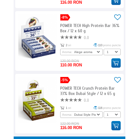
116.00 RON
-8%
POWER TECH High Protein Bar 36%
Box / 12 x 60 g
0.0
2
ori
110
promo puncte
Aroma:
120.00 RON
110.00 RON
-5%
POWER TECH Crunch Protein Bar
33% Box Dubai Style / 12 x 65 g
0.0
1
ori
116
promo puncte
Aroma:
122.00 RON
116.00 RON