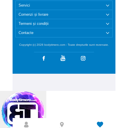
Servici
Comenzi și livrare
Termeni și condiții
Contacte
Copyright (c) 2026 bodytimero.com - Toate drepturile sunt rezervate.