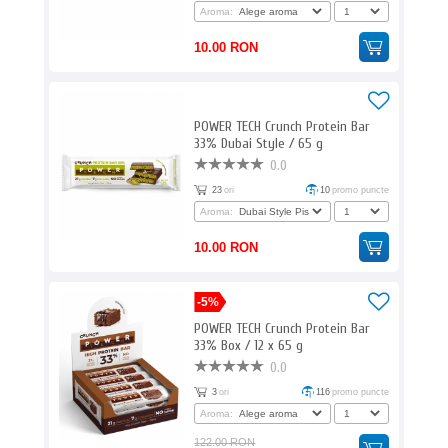
Aroma:
10.00 RON
POWER TECH Crunch Protein Bar
33% Dubai Style / 65 g
0.0
23
ori
10
promo puncte
Aroma:
10.00 RON
-5%
POWER TECH Crunch Protein Bar
33% Box / 12 x 65 g
0.0
3
ori
116
promo puncte
Aroma:
122.00 RON