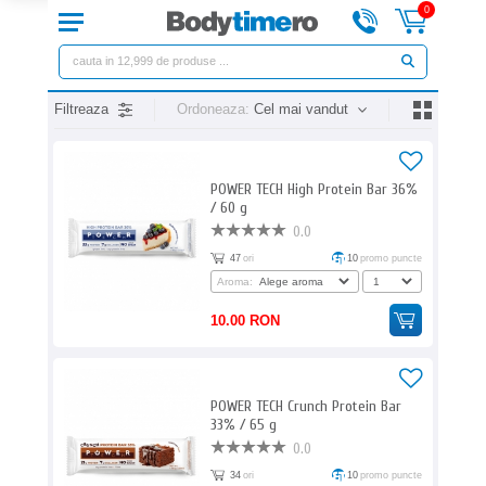
0
Filtreaza
Ordoneaza:
Cel mai vandut
POWER TECH High Protein Bar 36%
/ 60 g
0.0
47
ori
10
promo puncte
Aroma:
10.00 RON
POWER TECH Crunch Protein Bar
33% / 65 g
0.0
34
ori
10
promo puncte