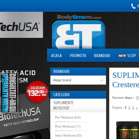
0
ACASA
PROMOTII
BRANDURI
SCOP
BRANDURI
SUPLIM
Alege brand
Crestere
CATEGORII
Sortare dupa :
N
SUPLIMENTE
NUTRITIVE
Pagina :
1
2
3
»
Pre Workout
(650)
Post Workout
(77)
Intra Workout
(63)