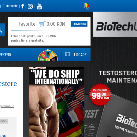
|
Distributie
|
|
|
0
Favorite
0.00 RON
CUMPARA
Comandati pentru inca 199 RON
pentru livrare gratuita.
EEKEND
LOGARE
estere
promotiile
OMO
RON