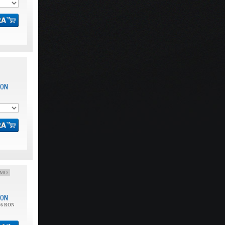
ON
OMO
ON
46 RON