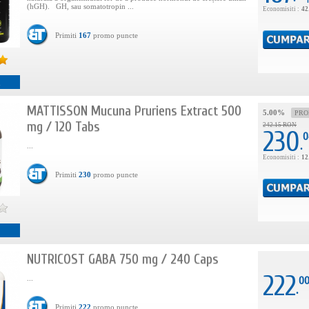
(hGH). GH, sau somatotropin ...
Economisiti :
42
Primiti
167
promo puncte
i
MATTISSON Mucuna Pruriens Extract 500
5.00%
PR
mg / 120 Tabs
242.15 RON
230
0
.
...
Economisiti :
12
Primiti
230
promo puncte
NUTRICOST GABA 750 mg / 240 Caps
222
...
0
.
Primiti
222
promo puncte