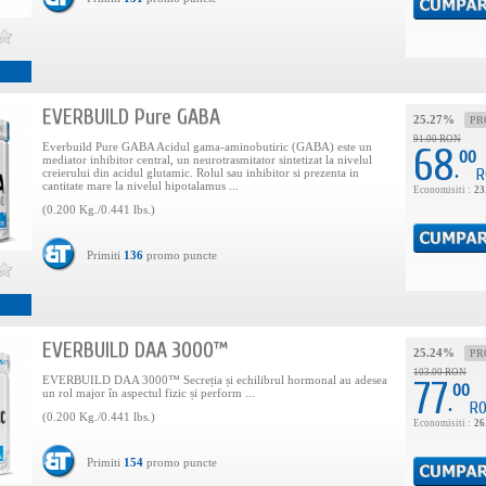
EVERBUILD Pure GABA
25.27%
PR
91.00 RON
Everbuild Pure GABA Acidul gama-aminobutiric (GABA) este un
68
00
mediator inhibitor central, un neurotrasmitator sintetizat la nivelul
.
R
creierului din acidul glutamic. Rolul sau inhibitor si prezenta in
cantitate mare la nivelul hipotalamus ...
Economisiti :
23
(0.200 Kg./0.441 lbs.)
Primiti
136
promo puncte
i
EVERBUILD DAA 3000™
25.24%
PR
103.00 RON
EVERBUILD DAA 3000™ Secreția și echilibrul hormonal au adesea
77
00
un rol major în aspectul fizic și perform ...
.
R
(0.200 Kg./0.441 lbs.)
Economisiti :
26
Primiti
154
promo puncte