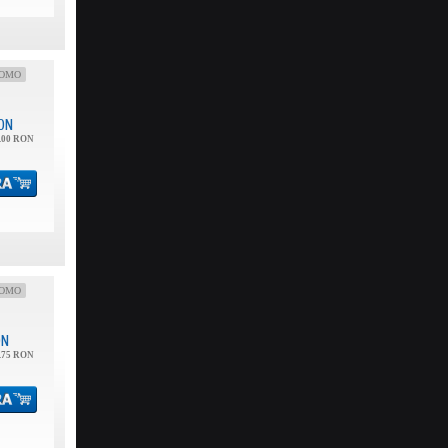
OMO
ON
.00 RON
OMO
ON
.75 RON