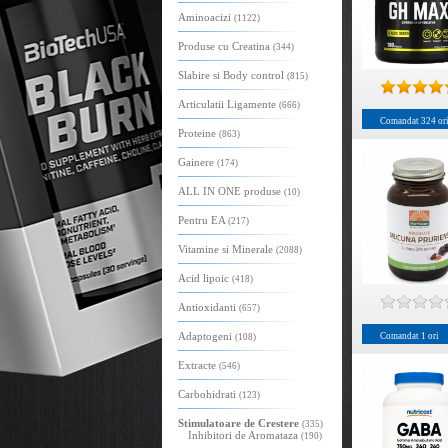
Aminoacizi
(1122)
Produse cu Creatina
(344)
Slabire si Body control
(815)
Articulatii Ligamente
(666)
Comandat
324
or
Proteine
(863)
Gainere
(174)
ALL IN ONE produse
(10)
Pentru EA
(217)
Vitamine si Minerale
(2088)
Acid lipoic
(418)
Antioxidanti
(657)
Adaptogeni
Comandat
1
ori
(108)
Extracte
(546)
Carbohidrati
(123)
Stimulatoare de Crestere
(335)
Inhibitori de Aromataza
(190)