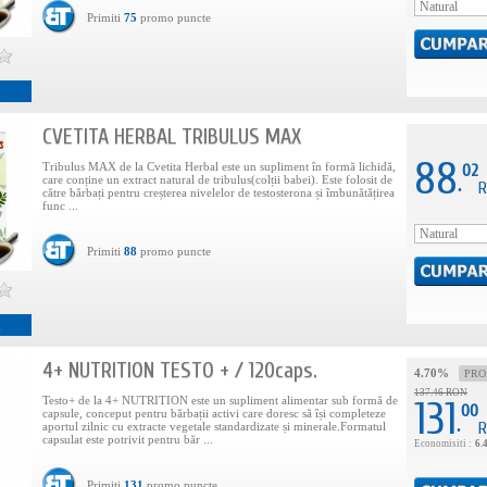
Primiti
75
promo puncte
i
CVETITA HERBAL TRIBULUS MAX
88
Tribulus MAX de la Cvetita Herbal este un supliment în formă lichidă,
02
care conține un extract natural de tribulus(colții babei). Este folosit de
.
R
către bărbați pentru creșterea nivelelor de testosterona și îmbunătățirea
func ...
Primiti
88
promo puncte
i
4+ NUTRITION TESTO + / 120caps.
4.70%
PR
137.46 RON
Testo+ de la 4+ NUTRITION este un supliment alimentar sub formă de
131
00
capsule, conceput pentru bărbații activi care doresc să își completeze
.
R
aportul zilnic cu extracte vegetale standardizate și minerale.Formatul
capsulat este potrivit pentru băr ...
Economisiti :
6.
Primiti
131
promo puncte