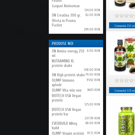
Fusion
Gaspari Aminomax
124.00 RON
ON Creatina 300 gr.
82.00 RON
Oferta in Promo
Pachet
Comandat
255
or
299.00 RON
PRODUSE NOI
ON Amino energy 250
8.00 RON
ml
NUTRAMINO XL
protein shake
108.00 RON
ON High protein shake
79.00 RON
OLIMP Immuno
95.92 RON
xplode
OLIMP Vita-min one
34.85 RON
Comandat
510
or
BIOTECH USA Vegan
protein
125.00 RON
BIOTECH USA Vegan
protein bar
207.99 RON
EVERBUILD Whey
88.00 RON
build
OLIMP Veggie protein
111.72 RON