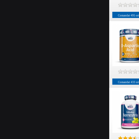
Comandat
495
or
Comandat
433
or