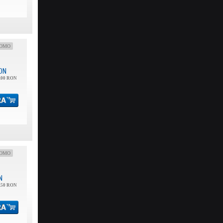
OMO
ON
.00 RON
OMO
N
.50 RON