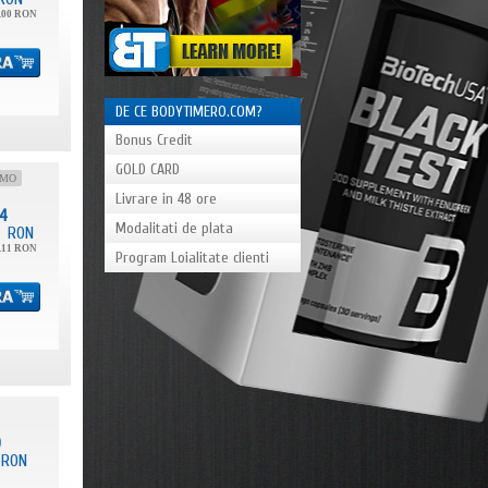
.00 RON
DE CE BODYTIMERO.COM?
Bonus Credit
GOLD CARD
OMO
Livrare in 48 ore
4
Modalitati de plata
RON
.11 RON
Program Loialitate clienti
0
RON