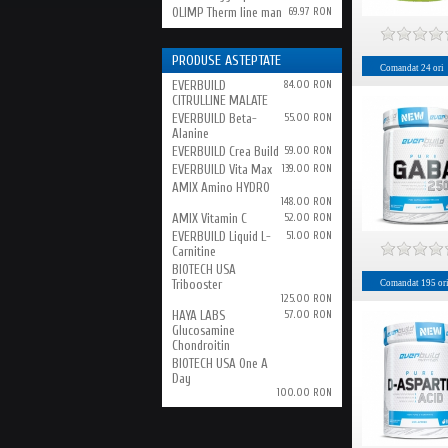
OLIMP Therm line man
69.97 RON
PRODUSE ASTEPTATE
Comandat
24
ori
EVERBUILD
84.00 RON
CITRULLINE MALATE
EVERBUILD Beta-
55.00 RON
Alanine
EVERBUILD Crea Build
59.00 RON
EVERBUILD Vita Max
139.00 RON
AMIX Amino HYDRO
148.00 RON
AMIX Vitamin C
52.00 RON
EVERBUILD Liquid L-
51.00 RON
Carnitine
BIOTECH USA
Tribooster
Comandat
195
or
125.00 RON
HAYA LABS
57.00 RON
Glucosamine
Chondroitin
BIOTECH USA One A
Day
100.00 RON