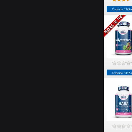
Comandat
1349
o
Comandat
1342
o