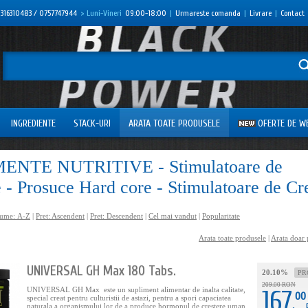
316310483 / 0757747944
> Luni-Vineri
09:00-18:00
|
Urmareste comanda
|
Livrare
|
Contact
INGREDIENTE
STACK-URI
ARATA TOATE PRODUSELE
OFERTE DE W
ENTE NUTRITIVE - Stimulatoare de
 - Prosuce Hard core - Stimulatoare de Cr
ume: А-Z
|
Pret: Ascendent
|
Pret: Descendent
|
Cel mai vandut
|
Popularitate
Arata toate produsele
|
Arata doar 
UNIVERSAL GH Max 180 Tabs.
20.10%
PR
209.00 RON
UNIVERSAL GH Max este un supliment alimentar de inalta calitate,
167
00
special creat pentru culturistii de astazi, pentru a spori capaciatea
.
naturala a organismului lor de a produce hormonul de creștere uman