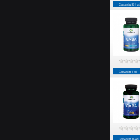
Comandat
534
or
Comandat
4
ori
Comandat
46
ori