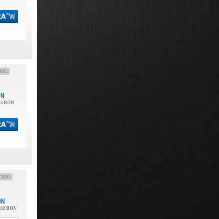
OMO
ON
23 RON
OMO
ON
.02 RON