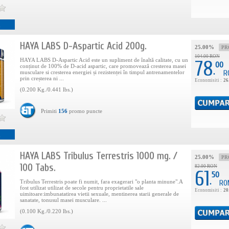
i
HAYA LABS D-Aspartic Acid 200g.
25.00%
PR
104.00 RON
HAYA LABS D-Aspartic Acid este un supliment de înaltă calitate, cu un
78
00
conținut de 100% de D-acid aspartic, care promovează cresterea masei
.
R
musculare si cresterea energiei și rezistenței în timpul antrenamentelor
prin creșterea ni ...
Economisiti :
26
(0.200 Kg./0.441 lbs.)
Primiti
156
promo puncte
i
HAYA LABS Tribulus Terrestris 1000 mg. /
25.00%
PR
100 Tabs.
82.00 RON
61
50
.
Tribulus Terrestris poate fi numit, fara exagerari "o planta minune".A
RO
fost utilizat utilizat de secole pentru proprietatile sale
Economisiti :
20
uimitoare:imbunatatirea vietii sexuale, mentinerea starii generale de
sanatate, tonusul masei musculare. ...
(0.100 Kg./0.220 lbs.)