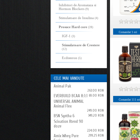
Inhibitori de Aromataza si
Hormon Blockers
(9)
Stimulatoare de Insulina
(4)
Prosuce Hard core
(28)
Comandat
1
ori
IGF-1
(3)
Stimulatoare de Crestere
(12)
Ecdisteron
(5)
CELE MAI VANDUTE
Animal Pak
263.00 RON
EVERBUILD BCAA 8:1:1
69.00 RON
Comandat
111
or
UNIVERSAL ANIMAL
Animal Flex
249.00 RON
BSN Syntha 6
349.20 RON
Scivation Xtend 90
doze
224.00 RON
Amix Whey Pure
299.25 RON