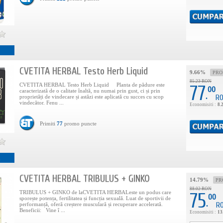
CVETITA HERBAL Testo Herb Liquid
9.66%
PR
85.23 RON
CVETITA HERBAL Testo Herb Liquid Planta de pădure este
77
00
caracterizată de o calitate înaltă, nu numai prin gust, ci și prin
.
R
proprietăți de vindecare și astăzi este aplicată cu succes cu scop
vindecător. Fenu ...
Economisiti :
8.
Primiti
77
promo puncte
i
CVETITA HERBAL TRIBULUS + GINKO
14.79%
PR
88.02 RON
TRIBULUS + GINKO de laCVETITA HERBALeste un podus care
75
00
sporește potența, fertilitatea și funcția sexuală. Luat de sportivii de
.
R
performanță, oferă creștere musculară și recuperare accelerată.
Beneficii: Vine î ...
Economisiti :
13