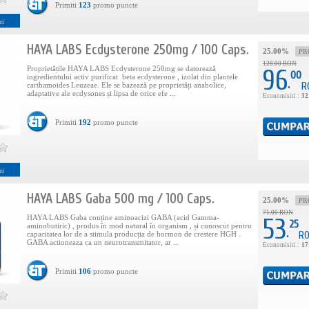
Primiti
123
promo puncte
ri
HAYA LABS Ecdysterone 250mg / 100 Caps.
25.00%
PR
128.00 RON
Proprietățile HAYA LABS Ecdysterone 250mg se datorează
96
00
ingredientului activ purificat beta ecdysterone , izolat din plantele
.
R
carthamoides Leuzeae. Ele se bazează pe proprietăți anabolice,
adaptative ale ecdysones și lipsa de orice efe ...
Economisiti :
32
Primiti
192
promo puncte
ri
HAYA LABS Gaba 500 mg / 100 Caps.
25.00%
PR
71.00 RON
HAYA LABS Gaba conține aminoacizi GABA (acid Gamma-
53
25
aminobutiric) , produs în mod natural în organism , și cunoscut pentru
.
R
capacitatea lor de a stimula producția de hormon de crestere HGH .
GABA actioneaza ca un neurotransmitator, ar ...
Economisiti :
17
Primiti
106
promo puncte