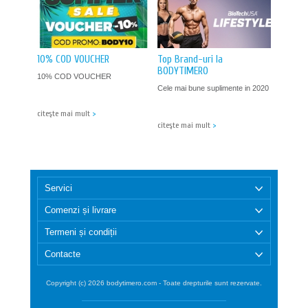
10% COD VOUCHER
Top Brand-uri la
BODYTIMERO
10% COD VOUCHER
Cele mai bune suplimente in 2020
citeşte mai mult
>
citeşte mai mult
>
Servici
Comenzi și livrare
Termeni și condiții
Contacte
Copyright (c) 2026 bodytimero.com - Toate drepturile sunt rezervate.