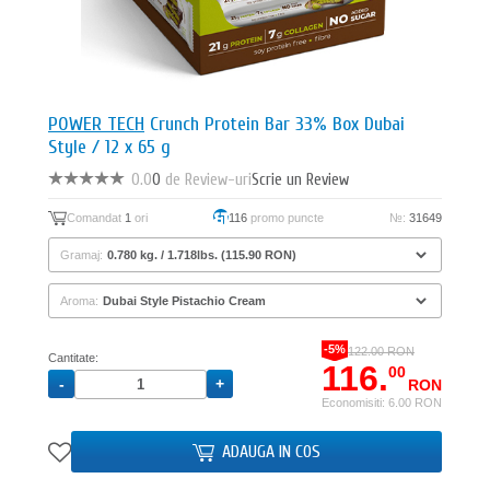
POWER TECH
Crunch Protein Bar 33% Box Dubai
Style / 12 x 65 g
0.0
0
de Review-uri
Scrie un Review
Comandat
1
ori
116
promo puncte
№:
31649
Gramaj:
Aroma:
-5%
122.00 RON
Cantitate:
116.
00
RON
Economisiti: 6.00 RON
ADAUGA IN COS