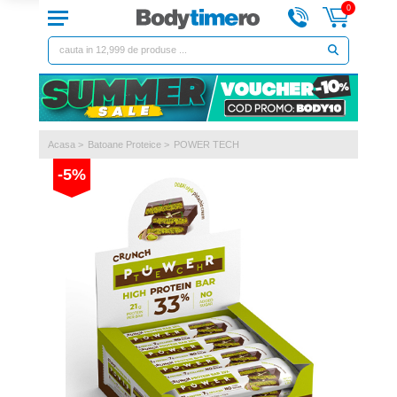
0
Acasa
>
Batoane Proteice
>
POWER TECH
-5%