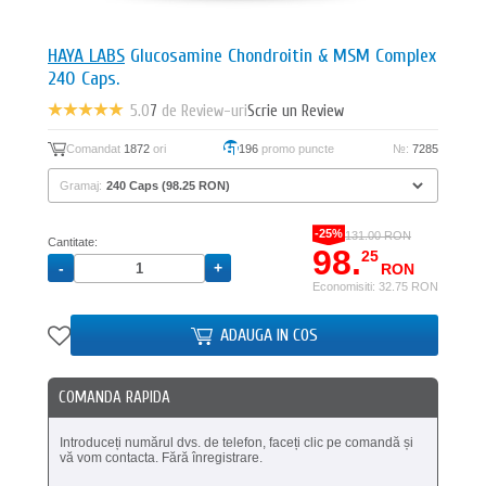
HAYA LABS
Glucosamine Chondroitin & MSM Complex
240 Caps.
5.0
7
de Review-uri
Scrie un Review
Comandat
1872
ori
196
promo puncte
№:
7285
Gramaj:
-25%
131.00 RON
Cantitate:
98.
25
RON
Economisiti: 32.75 RON
ADAUGA IN COS
COMANDA RAPIDA
Introduceți numărul dvs. de telefon, faceți clic pe comandă și
vă vom contacta. Fără înregistrare.