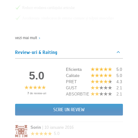
Reduce erodarea cartilajului articular
Accelereaza vindecarea de entorse comune și tulpini musculare
vezi mai mult
MOD DE UTILIZARE
: Se recomanda a se lua 3-4 capsule pe zi, in
timpul meselor.
Review-uri & Raiting
ATENTIE!
Dacă sunteți gravidă sau alaptati consultati medicul inainte
de a lua aceste capsule.
Sulfatul de glucozamină poate crește riscul de a dezvolta rezistenta la
insulina si ar putea reduce acțiunile metabolice ale insulinei. Persoanele
Еficienta
5.0
5.0
care au diabet zaharat ar trebui să consulte un medic înainte de a utiliza
Calitate
5.0
produse de glucozamina.
PRET
4.3
Persoanele alergice la crustacee nu trebuie să utilizeze acest supliment!
GUST
2.1
7
de review-uri
ABSORBTIE
2.1
Comanda si profita de beneficiile HAYA LABS Glucosamine,
SCRIE UN REVIEW
Chondroitin & MSM Complex!
Sorin
| 10 ianuarie 2016
5.0