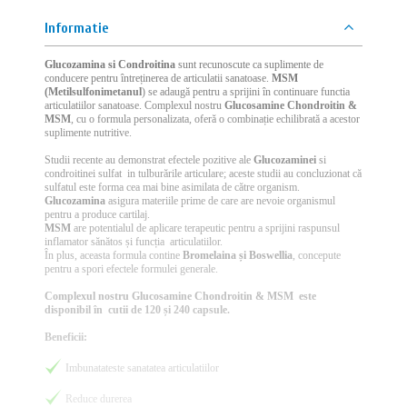
Informatie
Glucozamina si Condroitina
sunt recunoscute ca suplimente de
conducere pentru întreținerea de articulatii sanatoase.
MSM
(Metilsulfonimetanul
) se adaugă pentru a sprijini în continuare functia
articulatiilor sanatoase. Complexul nostru
Glucosamine Chondroitin &
MSM
, cu o formula personalizata, oferă o combinație echilibrată a acestor
suplimente nutritive.
Studii recente au demonstrat efectele pozitive ale
Glucozaminei
si
condroitinei sulfat in tulburările articulare; aceste studii au concluzionat că
sulfatul este forma cea mai bine asimilata de către organism.
Glucozamina
asigura materiile prime de care are nevoie organismul
pentru a produce cartilaj.
MSM
are potentialul de aplicare terapeutic pentru a sprijini raspunsul
inflamator sănătos și funcția articulatiilor.
În plus, aceasta formula contine
Bromelaina și Boswellia
, concepute
pentru a spori efectele formulei generale.
Complexul nostru Glucosamine Chondroitin & MSM este
disponibil în cutii de 120 și 240 capsule.
Beneficii:
Imbunatateste sanatatea articulatiilor
Reduce durerea