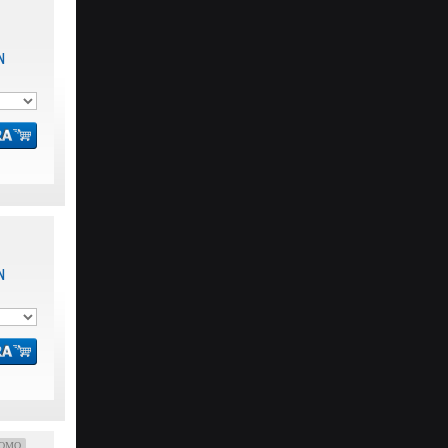
N
N
OMO