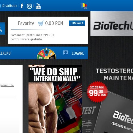
|
Distributie
|
|
|
0
Favorite
0.00 RON
CUMPARA
Comandati pentru inca 199 RON
pentru livrare gratuita.
EEKEND
LOGARE
promotiile