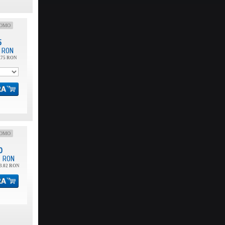
OMO
5
RON
.75 RON
OMO
0
RON
3.02 RON