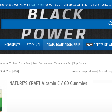
316310483 / 0757747944
> Luni-Vineri
09:00-18:00
|
Urmareste comanda
|
Livrare
|
Contact
INGREDIENTE
STACK-URI
ARATA TOATE PRODUSELE
OFERTE DE W
ume: А-Z
|
Pret: Ascendent
|
Pret: Descendent
|
Cel mai vandut
|
Popularitate
5
6
7
»
[428]
Arata toate produsele
|
Arata doar 
NATURE'S CRAFT Vitamin C / 60 Gummies
...