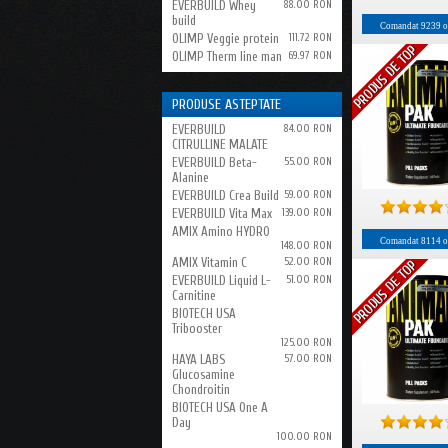
EVERBUILD Whey
88.00 RON
build
Comandat
9239
o
OLIMP Veggie protein
111.72 RON
OLIMP Therm line man
69.97 RON
PRODUSE ASTEPTATE
EVERBUILD
84.00 RON
CITRULLINE MALATE
EVERBUILD Beta-
55.00 RON
Alanine
EVERBUILD Crea Build
59.00 RON
EVERBUILD Vita Max
139.00 RON
AMIX Amino HYDRO
Comandat
8114
o
148.00 RON
AMIX Vitamin C
52.00 RON
EVERBUILD Liquid L-
51.00 RON
Carnitine
BIOTECH USA
Tribooster
125.00 RON
HAYA LABS
57.00 RON
Glucosamine
Chondroitin
BIOTECH USA One A
Day
100.00 RON