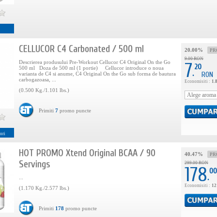
CELLUCOR C4 Carbonated / 500 ml
20.00%
PR
9.00 RON
Descrierea produsului Pre-Workout Cellucor C4 Original On the Go
7
20
500 ml Doza de 500 ml (1 portie) Cellucor introduce o noua
.
RON
varianta de C4 si anume, C4 Original On the Go sub forma de bautura
carbogazoasa, ...
Economisiti :
1.
(0.500 Kg./1.101 lbs.)
Primiti
7
promo puncte
ori
HOT PROMO Xtend Original BCAA / 90
40.47%
PR
Servings
299.00 RON
178
00
.
...
Economisiti :
12
(1.170 Kg./2.577 lbs.)
Primiti
178
promo puncte