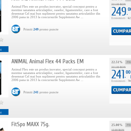
311.00 RON
Animal Flex este un produs inovator, special conceput pentru a
249
0
mentine sanatatea articulaţiilor, oaselor, ligamentelor, care a fost
.
desemnat Cel mai bun supliment pentru sanatatea articulatiilor din
2006 pana in 2013 la concursurile Supplement Aw ...
Economisiti :
62
Primiti
249
promo puncte
ri
ANIMAL Animal Flex 44 Packs EM
22.51%
PR
311.00 RON
Animal Flex este un produs inovator, special conceput pentru a
241
00
mentine sanatatea articulaţiilor, oaselor, ligamentelor, care a fost
.
desemnat Cel mai bun supliment pentru sanatatea articulatiilor din
2006 pana in 2013 la concursurile Supplement Aw ...
Economisiti :
70
Primiti
241
promo puncte
ri
FitSpo MAXX 75g.
25.00%
PR
13.00 RON