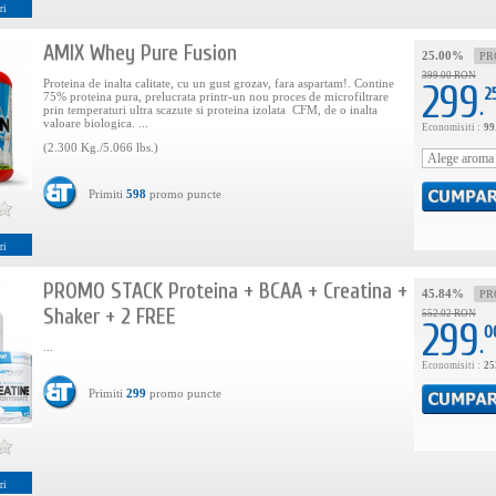
ri
AMIX Whey Pure Fusion
25.00%
PR
399.00 RON
Proteina de inalta calitate, cu un gust grozav, fara aspartam!. Contine
299
2
75% proteina ​​pura, prelucrata printr-un nou proces de microfiltrare
.
prin temperaturi ultra scazute si proteina izolata CFM, de o inalta
valoare biologica. ...
Economisiti :
99
(2.300 Kg./5.066 lbs.)
Primiti
598
promo puncte
ri
PROMO STACK Proteina + BCAA + Creatina +
45.84%
PR
Shaker + 2 FREE
552.02 RON
299
0
.
...
Economisiti :
25
Primiti
299
promo puncte
ri