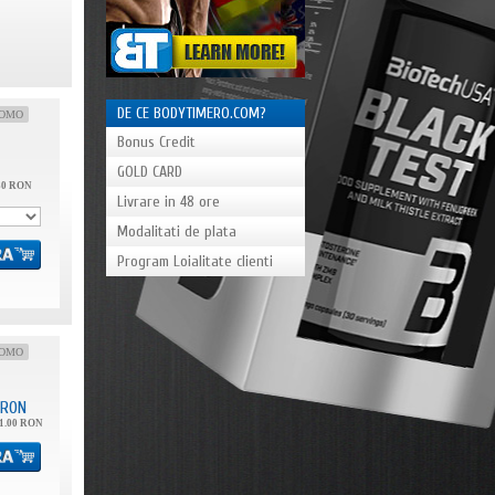
DE CE BODYTIMERO.COM?
OMO
Bonus Credit
GOLD CARD
80 RON
Livrare in 48 ore
Modalitati de plata
Program Loialitate clienti
OMO
RON
1.00 RON