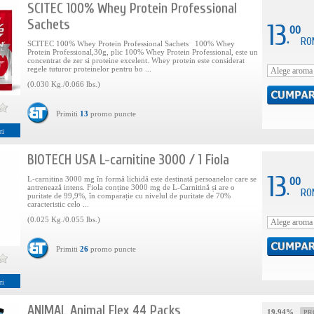
SCITEC 100% Whey Protein Professional
Sachets
13
00
.
RO
SCITEC 100% Whey Protein Professional Sachets 100% Whey
Protein Professional,30g, plic 100% Whey Protein Professional, este un
concentrat de zer si proteine excelent. Whey protein este considerat
regele tuturor proteinelor pentru bo ...
(0.030 Kg./0.066 lbs.)
Primiti
13
promo puncte
ri
BIOTECH USA L-carnitine 3000 / 1 Fiola
13
L-carnitina 3000 mg în formă lichidă este destinată persoanelor care se
00
antrenează intens. Fiola conține 3000 mg de L-Carnitină și are o
.
RO
puritate de 99,9%, în comparație cu nivelul de puritate de 70%
caracteristic celo ...
(0.025 Kg./0.055 lbs.)
Primiti
26
promo puncte
ri
ANIMAL Animal Flex 44 Packs
19.94%
PR