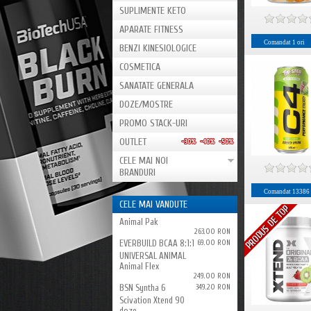
SUPLIMENTE KETO
APARATE FITNESS
Comandat
1
ori
BENZI KINESIOLOGICE
COSMETICA
SANATATE GENERALA
DOZE/MOSTRE
PROMO STACK-URI
OUTLET
CELE MAI NOI
BRANDURI
Comandat
13386
CELE MAI VANDUTE
Animal Pak
263.00 RON
EVERBUILD BCAA 8:1:1
69.00 RON
UNIVERSAL ANIMAL
Animal Flex
249.00 RON
BSN Syntha 6
349.20 RON
Scivation Xtend 90
doze