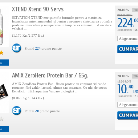
XTEND Xtend 90 Servs
20.00%
PR
280.00 RON
SCIVATION XTEND este științific formulat pentru a maximiza
224
0
intensitatea antrenamentului și pentru a promova sintetizarea optimă a
.
proteinei musculare și recuperarea în timp ce vă antrenați. -Cercetare
validată ...
Economisiti :
56
(1.170 Kg./2.577 lbs.)
Primiti
224
promo puncte
ri
AMIX ZeroHero Protein Bar / 65g.
20.00%
PR
13.00 RON
AMIX ZeroHero Protein Bar Baton proteic cu conținut ridicat de
10
40
proteine, fără zahăr, lactoză, gluten sau aspartam. Cu ulei de cocos.
.
R
Beneficii: Fără aspartam Valoare biologică ...
Economisiti :
2.
(0.065 Kg./0.143 lbs.)
Primiti
20
promo puncte
ri