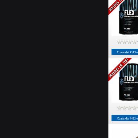
Comandat
4513
o
Comandat
4492
o