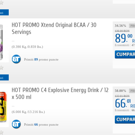
ori
HOT PROMO Xtend Original BCAA / 30
34.56%
PR
Servings
136.00 RON
89
00
.
...
R
Economisiti :
47
(0.390 Kg./0.859 lbs.)
Primiti
89
promo puncte
ori
HOT PROMO C4 Explosive Energy Drink / 12
50.00%
PR
x 500 ml
132.01 RON
66
01
.
...
R
Economisiti :
66
(6.000 Kg./13.216 lbs.)
Primiti
66
promo puncte