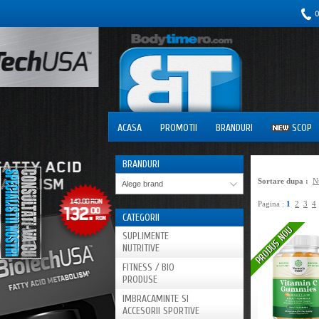
0
ACASA
PROMOTII
BRANDURI
SCOP
BRANDURI
Sortare dupa :
N
Alege brand
Pagina :
1
2
3
4
CATEGORII
SUPLIMENTE
NUTRITIVE
FITNESS / BIO
PRODUSE
IMBRACAMINTE SI
ACCESORII SPORTIVE