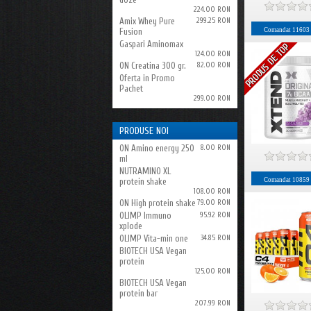
224.00 RON
Amix Whey Pure
299.25 RON
Fusion
Comandat
11603
Gaspari Aminomax
124.00 RON
ON Creatina 300 gr.
82.00 RON
Oferta in Promo
Pachet
299.00 RON
PRODUSE NOI
ON Amino energy 250
8.00 RON
ml
NUTRAMINO XL
Comandat
10859
protein shake
108.00 RON
ON High protein shake
79.00 RON
OLIMP Immuno
95.92 RON
xplode
OLIMP Vita-min one
34.85 RON
BIOTECH USA Vegan
protein
125.00 RON
BIOTECH USA Vegan
protein bar
207.99 RON