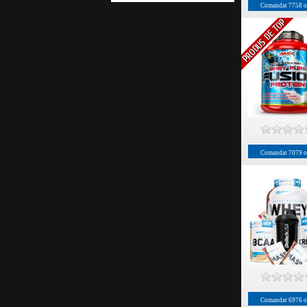
Comandat
7758
o
Comandat
7079
o
Comandat
6976
o