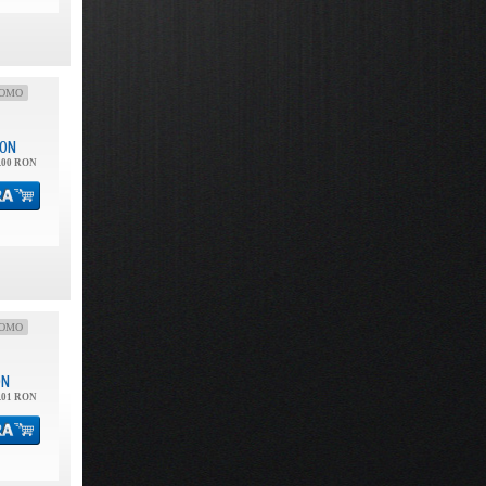
OMO
ON
.00 RON
OMO
ON
.01 RON