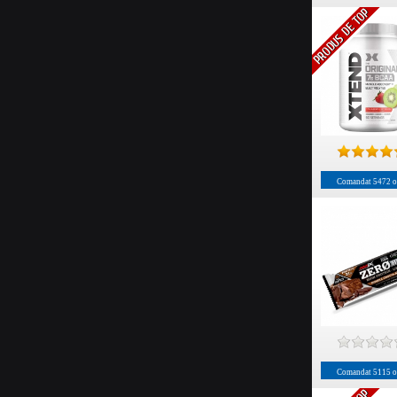
Comandat
5472
o
Comandat
5115
o