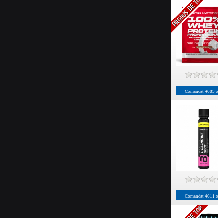
Comandat
4685
o
Comandat
4611
o