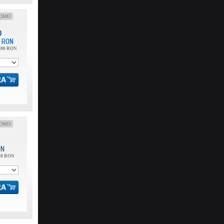
OMO
0
RON
.00 RON
OMO
ON
60 RON