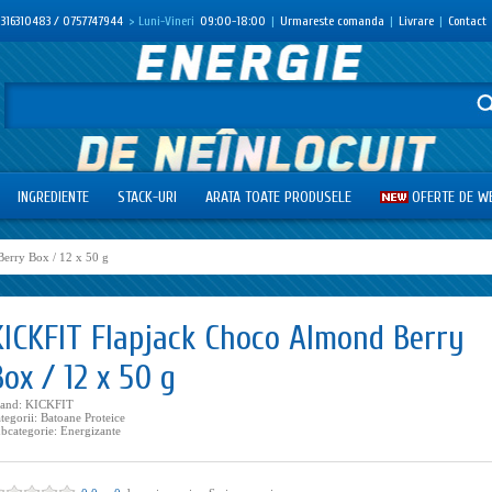
316310483 / 0757747944
> Luni-Vineri
09:00-18:00
|
Urmareste comanda
|
Livrare
|
Contact
INGREDIENTE
STACK-URI
ARATA TOATE PRODUSELE
OFERTE DE W
erry Box / 12 x 50 g
KICKFIT Flapjack Choco Almond Berry
Box / 12 x 50 g
rand:
KICKFIT
tegorii:
Batoane Proteice
bcategorie:
Energizante