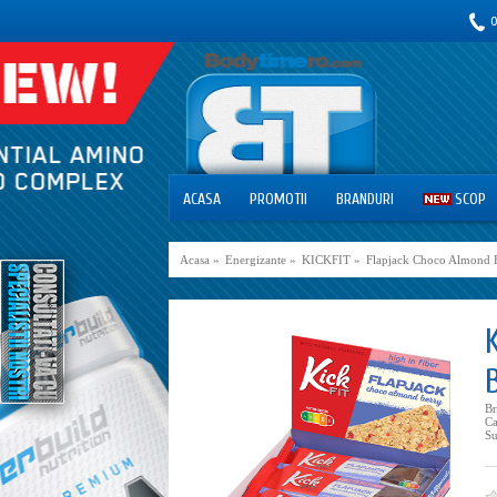
0
ACASA
PROMOTII
BRANDURI
SCOP
Acasa
»
Energizante
»
KICKFIT
»
Flapjack Choco Almond B
B
Ca
Su