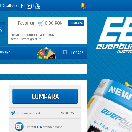
|
Distributie
|
|
|
0
Favorite
0.00 RON
CUMPARA
Comandati pentru inca 199 RON
pentru livrare gratuita.
EEKEND
LOGARE
Comandat
1
ori
№:31325
Primiti
118
promo puncte