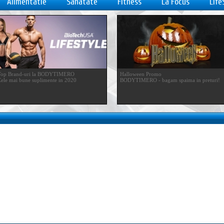
Alimentatie
Sanatate
Fitness
La Focus
Life
Top Brand-uri la BODYTIMERO
Halloween Promo
ele mai bune suplimente in 2020
BODYTIMERO - bagam spaima in preturi!