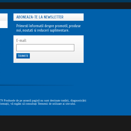
ABONEAZA-TE LA NEWSLETTER
Primesti informatii despre promotii, produse
noi, noutati si reduceri suplimentare.
E-mail:
Produsele de pe această pagină nu sunt destinate tratării, diagnosticării
formații, vă rugăm să consultați Termenii de utilizare ai site-ului.