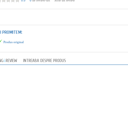
0.0
0
de review-uri
Scrie un review
TI PROMITEM:
Produs original
NG
&
REVIEW
INTREABA DESPRE PRODUS