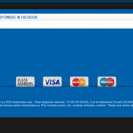
DYTIMERO IN FACEBOOK
 (c) 2025 bodytimero.com - Toate drepturile rezervate | VI DJI EN EOOD, Cod de Identificare Fiscală 202200279 
unt necesare pentru funcționarea sa. Prin vizitarea acestui site, acceptați utilizarea „cookies”. Pentru mai multe in