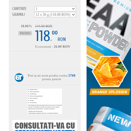
CANTITATE
GRAMAJ
18.06%
144.00 RON
118
00
PROMO
.
RON
Economisiti :
26.00 RON
Poti sa iei acest produs contra
5760
promo puncte