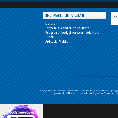
INFORMATIE PENTRU CLIENTI
BO
Livrare
Termeni si conditii de utilizare
Programul bodytimero.com Loialitate
Clienti
Aplicatie Mobile
Copyright (c) 2026 bodytimero.com - Toate drepturile rezervate Copyright
sau prevenirii bolilor. Acest site utilizează „cookies”, deoarece s