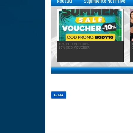
Noutati
Suplimente Nutritive
10% COD VOUCHER
10% COD VOUCHER
C
kickfit