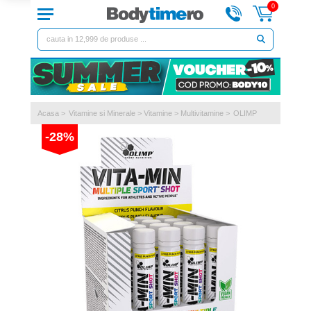
0
Acasa
>
Vitamine si Minerale
>
Vitamine
>
Multivitamine
>
OLIMP
-28%