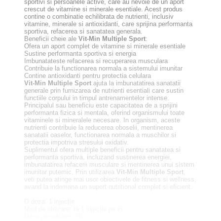
sportivi si persoanele active, care au nevoie de un aport
crescut de vitamine si minerale esentiale. Acest produs
contine o combinatie echilibrata de nutrienti, inclusiv
vitamine, minerale si antioxidanti, care sprijina performanta
sportiva, refacerea si sanatatea generala.
Beneficii cheie ale
Vit-Min Multiple Sport
:
Ofera un aport complet de vitamine si minerale esentiale
Sustine performanta sportiva si energia
Imbunatateste refacerea si recuperarea musculara
Contribuie la functionarea normala a sistemului imunitar
Contine antioxidanti pentru protectia celulara
Vit-Min Multiple Sport
ajuta la imbunatatirea sanatatii
generale prin furnizarea de nutrienti esentiali care sustin
functiile corpului in timpul antrenamentelor intense.
Principalul sau beneficiu este capacitatea de a sprijini
performanta fizica si mentala, oferind organismului toate
vitaminele si mineralele necesare. In organism, aceste
nutrienti contribuie la reducerea oboselii, mentinerea
sanatatii oaselor, functionarea normala a muschilor si
protectia impotriva stresului oxidativ.
Suplimentul ofera multiple beneficii pentru sanatatea si
performanta sportiva, incluzand sustinerea energiei,
imbunatatirea refacerii musculare si mentinerea unui sistem
imunitar puternic. Prin utilizarea
Vit-Min Multiple Sport
,
veti putea atinge mai usor obiectivele de fitness si wellness,
avand la indemana un suport nutritional complet si eficient.
O doza: 1 injectie
Mod de utilizare: Ia 1 injectie pe zi
Doze per pachet: 20