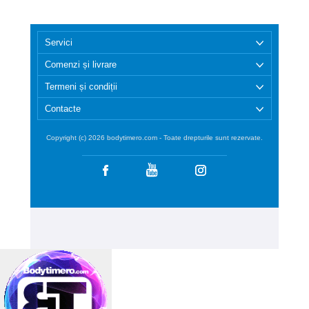
Servici
Comenzi și livrare
Termeni și condiții
Contacte
Copyright (c) 2026 bodytimero.com - Toate drepturile sunt rezervate.