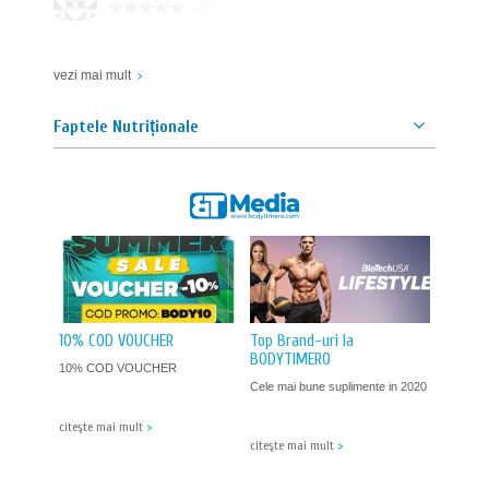
0.0
RECOMAND!
vezi mai mult
Евгени Евстатиев
| 26 august 2022
Faptele Nutriționale
0.0
RECOMAND!
Жасмин Ковачева
| 26 august 2022
4.9
RECOMAND!
10% COD VOUCHER
Top Brand-uri la
BODYTIMERO
10% COD VOUCHER
Cele mai bune suplimente in 2020
citeşte mai mult
>
citeşte mai mult
>