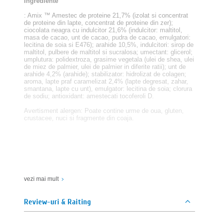
Ingrediente
: Amix ™ Amestec de proteine ​​21,7% (izolat si concentrat
de proteine ​​din lapte, concentrat de proteine ​​din zer);
ciocolata neagra cu indulcitor 21,6% (indulcitor: maltitol,
masa de cacao, unt de cacao, pudra de cacao, emulgatori:
lecitina de soia si E476); arahide 10,5%, indulcitori: sirop de
maltitol, pulbere de maltitol si sucralosa; umectant: glicerol;
umplutura: polidextroza, grasime vegetala (ulei de shea, ulei
de miez de palmier, ulei de palmier in diferite ratii); unt de
arahide 4,2% (arahide); stabilizator: hidrolizat de colagen;
aroma, lapte praf caramelizat 2,4% (lapte degresat, zahar,
smantana, lapte cu unt), emulgator: lecitina de soia; clorura
de sodiu; antioxidant: amestecati tocoferoli D.
Avertisment alergen: Poate contine urme de oua, gluten,
crustacee, nuci si fragmente din coaja.
vezi mai mult
Review-uri & Raiting