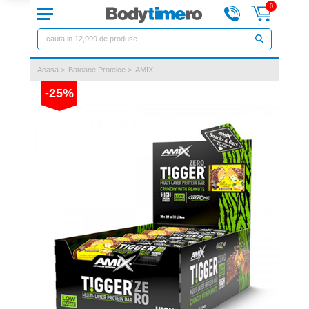
0
Acasa
>
Batoane Proteice
>
AMIX
-25%
Previous
Next