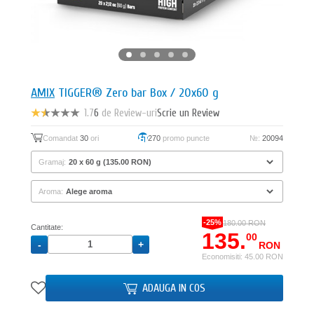
AMIX
TIGGER® Zero bar Box / 20x60 g
1.7
6
de Review-uri
Scrie un Review
Comandat
30
ori
270
promo puncte
№:
20094
Gramaj:
Aroma:
-25%
180.00 RON
Cantitate:
135.
00
RON
Economisiti: 45.00 RON
ADAUGA IN COS