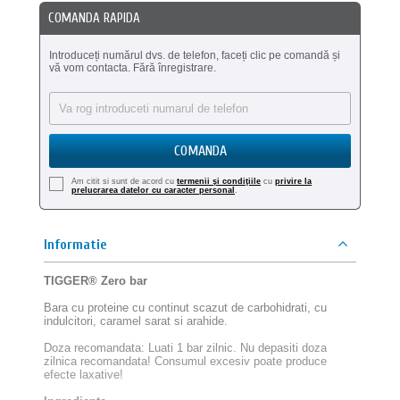
COMANDA RAPIDA
Introduceți numărul dvs. de telefon, faceți clic pe comandă și
vă vom contacta. Fără înregistrare.
COMANDA
Am citit si sunt de acord cu
termenii şi condiţiile
cu
privire la
prelucrarea datelor cu caracter personal
.
Informatie
TIGGER® Zero bar
Bara cu proteine ​​cu continut scazut de carbohidrati, cu
indulcitori, caramel sarat si arahide.
Doza recomandata: Luati 1 bar zilnic. Nu depasiti doza
zilnica recomandata! Consumul excesiv poate produce
efecte laxative!