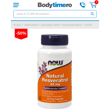
0
Acasa
>
Antioxidanti
>
Sanatatea inimii
>
Imunostimulatori
>
NOW
-50%