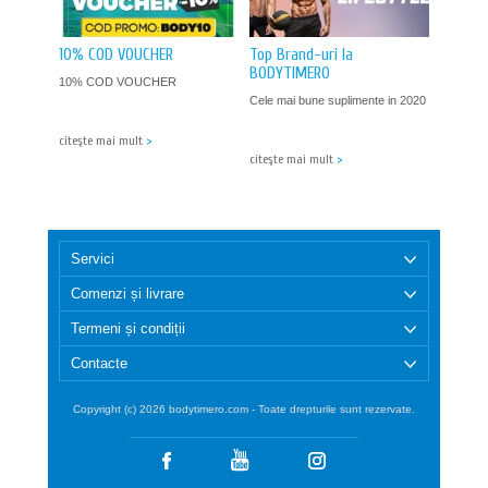
10% COD VOUCHER
Top Brand-uri la
BODYTIMERO
10% COD VOUCHER
Cele mai bune suplimente in 2020
citeşte mai mult
>
citeşte mai mult
>
Servici
Comenzi și livrare
Termeni și condiții
Contacte
Copyright (c) 2026 bodytimero.com - Toate drepturile sunt rezervate.