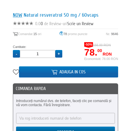
NOW
Natural resveratrol 50 mg / 60vcaps
0.0
0
de Review-uri
Scrie un Review
Comandat
15
ori
78
promo puncte
№:
9646
-50%
156.00 RON
Cantitate:
78.
00
RON
Economisiti: 78.00 RON
ADAUGA IN COS
COMANDA RAPIDA
Introduceți numărul dvs. de telefon, faceți clic pe comandă și
vă vom contacta. Fără înregistrare.