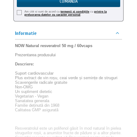
COMANDA
Am citit si sunt de acord cu
termenii şi condiţiile
cu
privire la
prelucrarea datelor cu caracter personal
.
Informatie
NOW Natural resveratrol 50 mg / 60vcaps
Prezentarea produsului
Descriere:
Suport cardiovascular
Plus extract de vin roșu, ceai verde și semințe de struguri
Scavengerile radicale gratuite
Non-OMG
Un supliment dietetic
Vegetarian - Vegan
Sanatatea generala
Familie deținută din 1968
Calitatea GMP asigurată
Resveratrolul este un polifenol găsit în mod natural în pielea
strugurilor roșii, a anumitor fructe de pădure și a altor plante.