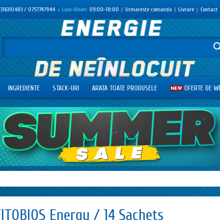
316310483 / 0757747944
> Luni-Vineri
09:00-18:00
|
Urmareste comanda
|
Livrare
|
Contact
INGREDIENTE
STACK-URI
ARATA TOATE PRODUSELE
OFERTE DE W
FITOBIOS Energy / 14 Sachets