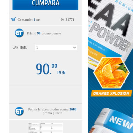
Comandat
1
ori
№:31771
Primiti
90
promo puncte
CANTITATE
90
00
.
RON
Poti sa iei acest produs contra
3600
promo puncte