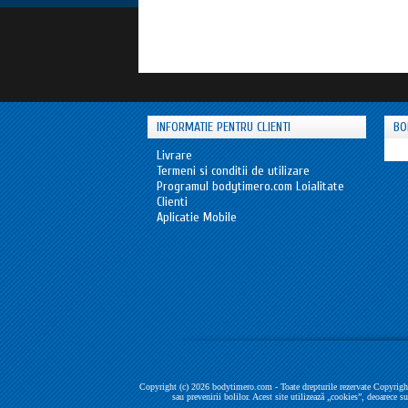
INFORMATIE PENTRU CLIENTI
BO
Livrare
Termeni si conditii de utilizare
Programul bodytimero.com Loialitate
Clienti
Aplicatie Mobile
Copyright (c) 2026 bodytimero.com - Toate drepturile rezervate Copyright
sau prevenirii bolilor. Acest site utilizează „cookies”, deoarece s