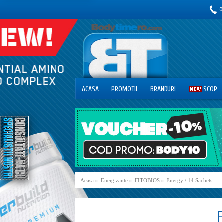
0
ACASA
PROMOTII
BRANDURI
SCOP
Acasa
»
Energizante
»
FITOBIOS
»
Energy / 14 Sachets