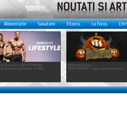
Alimentatie
Sanatate
Fitness
La Focus
Life
Top Brand-uri la BODYTIMERO
Halloween Promo
ele mai bune suplimente in 2020
BODYTIMERO - bagam spaima in preturi!