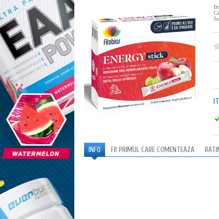
B
Ca
Su
I
INFO
FII PRIMUL CARE COMENTEAZA
RATI