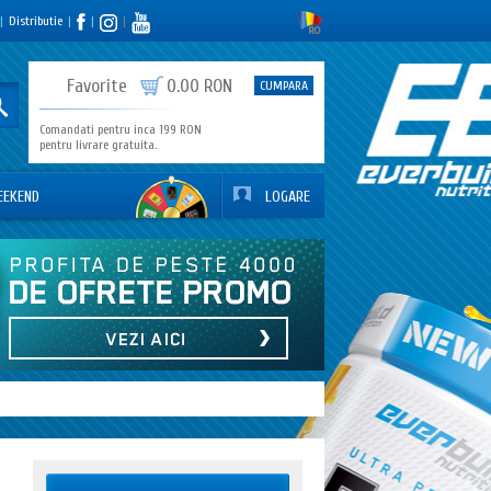
|
Distributie
|
|
|
0
Favorite
0.00 RON
CUMPARA
Comandati pentru inca 199 RON
pentru livrare gratuita.
EEKEND
LOGARE