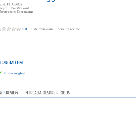
rand:
FITOBIOS
tegorii:
Pre Workout
bcategorie:
Energizante
0.0
0
de review-uri
Scrie un review
TI PROMITEM:
Produs original
NG
&
REVIEW
INTREABA DESPRE PRODUS