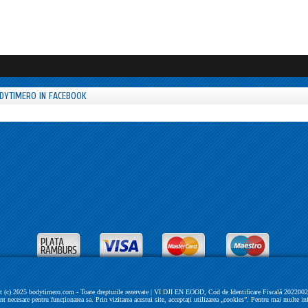
DYTIMERO IN FACEBOOK
 (c) 2025 bodytimero.com - Toate drepturile rezervate | VI DJI EN EOOD, Cod de Identificare Fiscală 202200279 
unt necesare pentru funcționarea sa. Prin vizitarea acestui site, acceptați utilizarea „cookies”. Pentru mai multe in