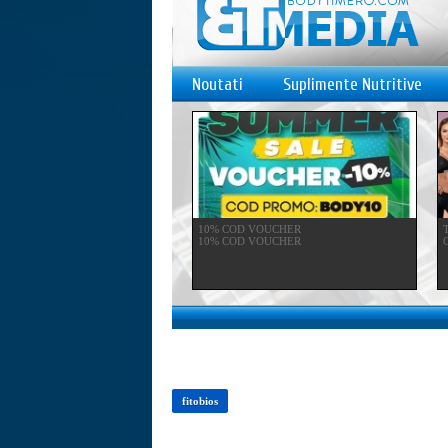
Noutati
Suplimente Nutritive
10% COD VOUCHER
10% COD VOUCHER
C
fitobios