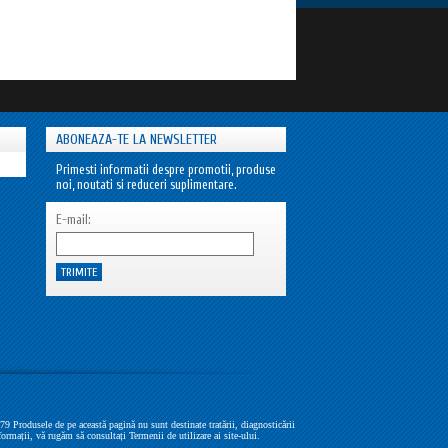
ABONEAZA-TE LA NEWSLETTER
Primesti informatii despre promotii, produse
noi, noutati si reduceri suplimentare.
E-mail:
Produsele de pe această pagină nu sunt destinate tratării, diagnosticării
formații, vă rugăm să consultați Termenii de utilizare ai site-ului.