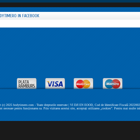
DYTIMERO IN FACEBOOK
 (c) 2025 bodytimero.com - Toate drepturile rezervate | VI DJI EN EOOD, Cod de Identificare Fiscală 202200279 
unt necesare pentru funcționarea sa. Prin vizitarea acestui site, acceptați utilizarea „cookies”. Pentru mai multe in