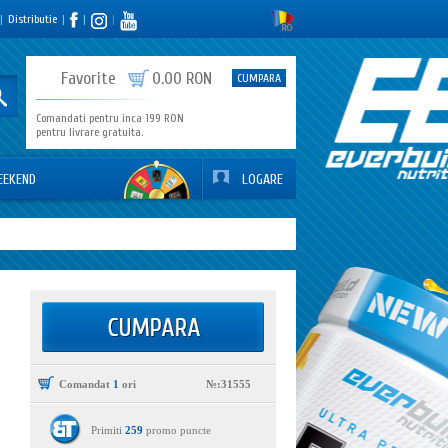
|
Distributie
|
|
|
0
Favorite
0.00 RON
CUMPARA
Comandati pentru inca 199 RON
pentru livrare gratuita.
EEKEND
LOGARE
Comandat
1
ori
№:31555
Primiti
259
promo puncte