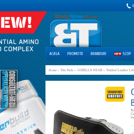
0
ACASA
PROMOTII
BRANDURI
SCOP
Acasa
»
Din Piele
»
GORILLA WEAR
»
Padded Leather Lift
B
Ca
Su