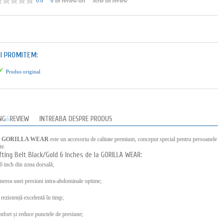
0.0
0
de review-uri
Scrie un review
TI PROMITEM:
Produs original
NG
&
REVIEW
INTREABA DESPRE PRODUS
de la GORILLA WEAR
este un accesoriu de calitate premium, conceput special pentru persoanele
te.
ifting Belt Black/Gold 6 Inches de la GORILLA WEAR:
 6 inch din zona dorsală;
ținerea unei presiuni intra-abdominale optime;
rezistență excelentă în timp;
nfort și reduce punctele de presiune;