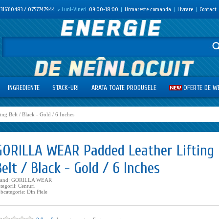
316310483 / 0757747944
> Luni-Vineri
09:00-18:00
|
Urmareste comanda
|
Livrare
|
Contact
INGREDIENTE
STACK-URI
ARATA TOATE PRODUSELE
OFERTE DE W
ing Belt / Black - Gold / 6 Inches
GORILLA WEAR Padded Leather Lifting
Belt / Black - Gold / 6 Inches
rand:
GORILLA WEAR
tegorii:
Centuri
bcategorie:
Din Piele