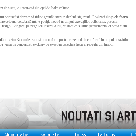
m de sigur, cu cataramă din oțel de înaltă calitate.
ru oricine își dorește să ridice greutăți mari în deplină siguranță. Realizată din
piele foarte
ine coloana vertebrală într-o poziție neutră în timpul exercițiilor solicitante, precum
 Designul elegant, pe negru cu inserții aurii, nu doar că susține performanța, ci oferă și un
lă interioară moale
asigură un confort sporit, prevenind disconfortul în timpul mișcărilor
u-vă să vă concentrați exclusiv pe execuția corectă a fiecărei repetiții din timpul
Alimentatie
Sanatate
Fitness
La Focus
Life