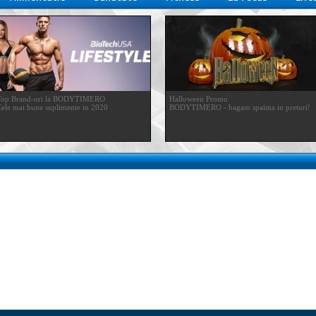
Top Brand-uri la BODYTIMERO
Halloween Promo
ele mai bune suplimente in 2020
BODYTIMERO - bagam spaima in preturi!