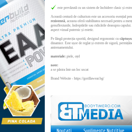
este prevăzută cu un sistem de închidere clasic și extre
Această centură de culturism este un accesoriu esențial pent
rezistentă
, aceasta oferă stabilitatea necesară pentru a menț
genuflexiunile, îndreptările sau ridicările deasupra capului.
aspect vizual puternic și estetic.
Pe lângă protecția sporită, designul ergonomic cu
căptușea
dinamice. Este ușor de reglat și extrem de sigură, permițând
antrenamentului.
materiale:
piele, oțel
note:
a se păstra într-un loc uscat
Brand Website -
https://gorillawear.bg/
Noutati
Suplimente Nutritive