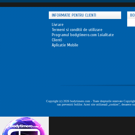
INFORMATIE PENTRU CLIENTI
BO
Livrare
Termeni si conditii de utilizare
Programul bodytimero.com Loialitate
Clienti
Aplicatie Mobile
Copyright (c) 2026 bodytimero.com - Toate drepturile rezervate Copyright
sau prevenirii bolilor. Acest site utilizează „cookies”, deoarece s