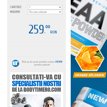
CANTITATE
MARIME
259
00
.
RON
Poti sa iei acest produs contra
10360
promo puncte