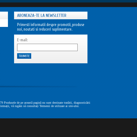
ABONEAZA-TE LA NEWSLETTER
Primesti informatii despre promotii, produse
noi, noutati si reduceri suplimentare.
E-mail:
Produsele de pe această pagină nu sunt destinate tratării, diagnosticării
formații, vă rugăm să consultați Termenii de utilizare ai site-ului.