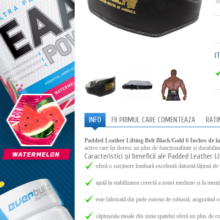
I
INFO
FII PRIMUL CARE COMENTEAZA
RATI
Padded Leather Lifting Belt Black/Gold 6 Inches 
active care își doresc un plus de funcționalitate și durabilita
Caracteristici și beneficii ale Padded Leather L
oferă o susținere lombară excelentă datorită lățimii de
ajută la stabilizarea corectă a zonei mediene și la men
este fabricată din piele extrem de robustă, asigurând o 
căptușeala moale din zona spatelui oferă un plus de co