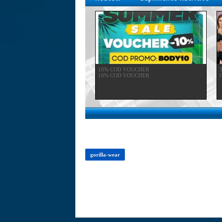
10% COD VOUCHER
10% COD VOUCHER
C
gorilla-wear