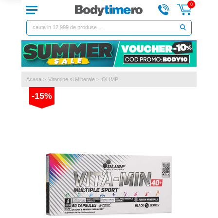
0
Acasa
>
Vitamine si Minerale
>
OLIMP
-15%