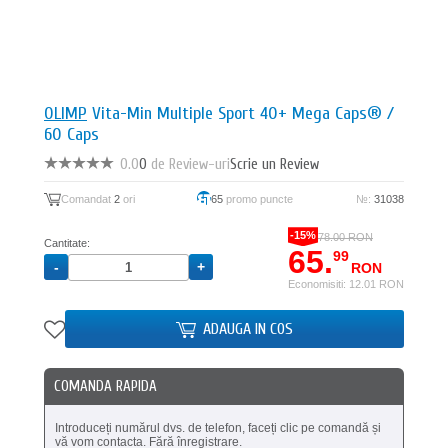
OLIMP
Vita-Min Multiple Sport 40+ Mega Caps® /
60 Caps
0.0
0
de Review-uri
Scrie un Review
Comandat
2
ori
65
promo puncte
№:
31038
-15%
78.00 RON
Cantitate:
65.
99
RON
Economisiti: 12.01 RON
ADAUGA IN COS
COMANDA RAPIDA
Introduceți numărul dvs. de telefon, faceți clic pe comandă și
vă vom contacta. Fără înregistrare.