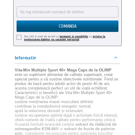
COMANDA
Am citit si sunt de acord cu
termenii şi condiţiile
cu
privire la
prelucrarea datelor cu caracter personal
.
Informatie
Vita-Min Multiple Sport 40+ Mega Caps de la OLIMP
este un supliment alimentar de calitate superioară, creat
special pentru a vă susține obiectivele nutriționale. Fiind un
produs de bază pentru adulții activi de peste 40 de ani,
acesta completează perfect un stil de viață echilibrat.
Caracteristici și beneficii ale Vita-Min Multiple Sport 40+
Mega Caps de la OLIMP:
susține menținerea masei musculare definite;
contribuie la metabolismul energetic normal;
ajută la reducerea oboselii și extenuării;
susține recuperarea optimă după o activitate fizică intensă;
oferă nutrienți de înaltă calitate pentru performanța zilnică.
Această formulă avansată conține
extract de rădăcină de
ashwagandha KSM-66®
și
extract de fructe de palmier
pitic
, ingrediente recunoscute pentru sprijinirea funcțiilor