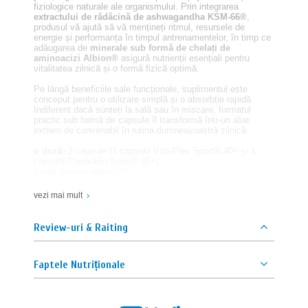
fiziologice naturale ale organismului. Prin integrarea
extractului de rădăcină de ashwagandha KSM-66®
,
produsul vă ajută să vă mențineți ritmul, resursele de
energie și performanța în timpul antrenamentelor, în timp ce
adăugarea de
minerale sub formă de chelați de
aminoacizi Albion®
asigură nutrienții esențiali pentru
vitalitatea zilnică și o formă fizică optimă.
Pe lângă beneficiile sale funcționale, suplimentul este
conceput pentru o utilizare simplă și o absorbție rapidă.
Indiferent dacă sunteți la sală sau în mișcare, formatul
practic sub formă de capsule îl transformă într-un aliat
extrem de convenabil în rutina dumneavoastră zilnică.
o doză:
2 capsule (1 capsulă Vita-Plex Sport® 40+ și 1
capsulă Chela-Min Sport® 40+)
porții per recipient:
30
mod de administrare:
luați o singură doză pe zi, după
masa principală, cu o quantitate generoasă de apă
vezi mai mult
ingrediente:
vitamina A (acetat de retinil), vitamina D
(colecalciferol), vitamina E (acetat de DL-alfa-tocoferil),
vitamina K (menachinonă-7), vitamina C (PureWay-C®, acid
Review-uri & Raiting
L-ascorbic microîncapsulat), tiamină (vitamina B1,
mononitrat de tiamină), riboflavină (vitamina B2), niacină
(nicotinamidă), vitamina B6 (clorhidrat de piridoxină), acid
Faptele Nutriționale
folic (acid pteroilmonoglutamic), vitamina B12
(ciancobalamină), biotină (D-biotină), acid pantotenic (D-
pantotenat de calciu), extract din fructe de palmier pitic
(Serenoa repens), extract din rădăcină de ashwagandha
KSM-66® (Withania somnifera, standardizat la 5 %