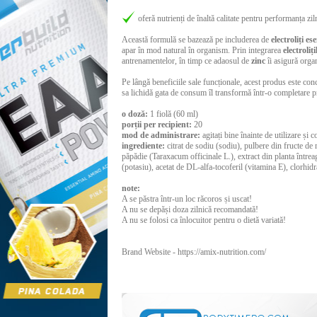
oferă nutrienți de înaltă calitate pentru performanța zil
Această formulă se bazează pe includerea de
electroliți ese
apar în mod natural în organism. Prin integrarea
electroliți
antrenamentelor, în timp ce adaosul de
zinc
îi asigură orga
Pe lângă beneficiile sale funcționale, acest produs este conc
sa lichidă gata de consum îl transformă într-o completare pr
o doză:
1 fiolă (60 ml)
porții per recipient:
20
mod de administrare:
agitați bine înainte de utilizare și 
ingrediente:
citrat de sodiu (sodiu), pulbere din fructe de
păpădie (Taraxacum officinale L.), extract din planta între
(potasiu), acetat de DL-alfa-tocoferil (vitamina E), clorhidr
note:
A se păstra într-un loc răcoros și uscat!
A nu se depăși doza zilnică recomandată!
A nu se folosi ca înlocuitor pentru o dietă variată!
Brand Website -
https://amix-nutrition.com/