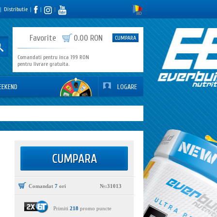
|
Distributie
|
|
|
0
Favorite
0.00 RON
CUMPARA
Comandati pentru inca 199 RON
pentru livrare gratuita.
EEKEND
LOGARE
Comandat
7
ori
№:31013
Primiti
218
promo puncte