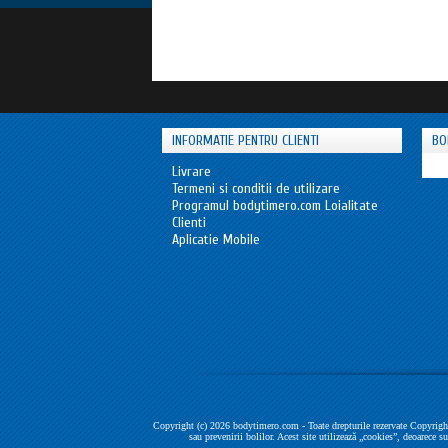
INFORMATIE PENTRU CLIENTI
BO
Livrare
Termeni si conditii de utilizare
Programul bodytimero.com Loialitate
Clienti
Aplicatie Mobile
Copyright (c) 2026 bodytimero.com - Toate drepturile rezervate Copyright
sau prevenirii bolilor. Acest site utilizează „cookies”, deoarece s