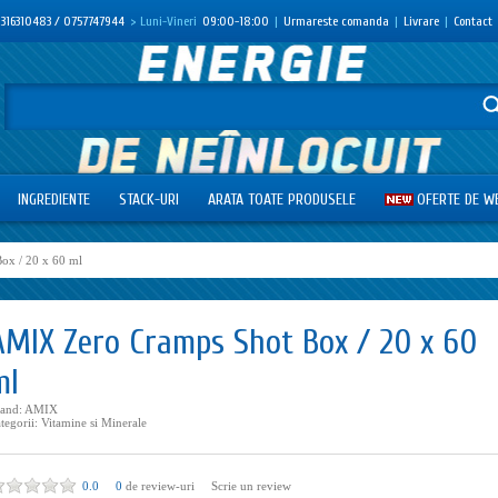
316310483 / 0757747944
> Luni-Vineri
09:00-18:00
|
Urmareste comanda
|
Livrare
|
Contact
INGREDIENTE
STACK-URI
ARATA TOATE PRODUSELE
OFERTE DE W
ox / 20 x 60 ml
AMIX Zero Cramps Shot Box / 20 x 60
ml
and:
AMIX
tegorii:
Vitamine si Minerale
0.0
0
de review-uri
Scrie un review