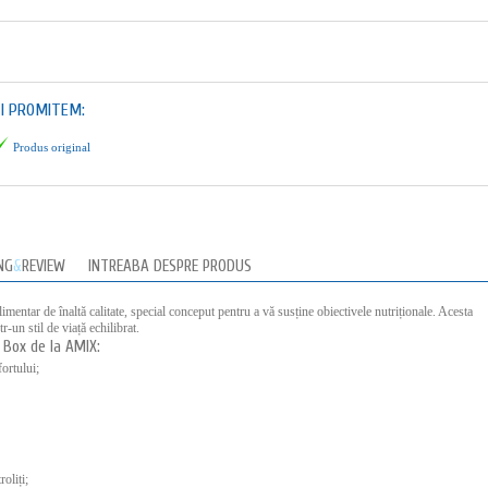
TI PROMITEM:
Produs original
NG
&
REVIEW
INTREABA DESPRE PRODUS
imentar de înaltă calitate, special conceput pentru a vă susține obiectivele nutriționale. Acesta
r-un stil de viață echilibrat.
 Box de la AMIX:
ortului;
oliți;