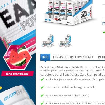
I
INFO
FII PRIMUL CARE COMENTEAZA
RATI
Zero Cramps Shot Box de la AMIX
este un supliment al
este ideal pentru persoanele active, integrându-se perfect înt
Caracteristici și beneficii ale Zero Cramps Shot
susține funcționarea optimă a musculaturii în timpul ef
contribuie la metabolismul energetic normal;
ajută la reducerea oboselii și extenuării;
susține recuperarea optimă în urma pierderilor de electr