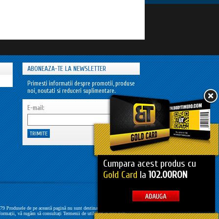
ABONEAZA-TE LA NEWSLETTER
Primesti informatii despre promotii, produse
noi, noutati si reduceri suplimentare.
E-mail:
Cumpara acest produs cu
Gold Card
la
102.00RON
Produsele de pe această pagină nu sunt destinate tratării, diagnosticării
formații, vă rugăm să consultați Termenii de utilizare ai site-ului.