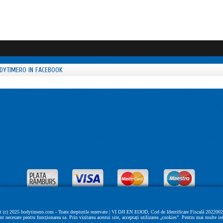
DYTIMERO IN FACEBOOK
 (c) 2025 bodytimero.com - Toate drepturile rezervate | VI DJI EN EOOD, Cod de Identificare Fiscală 202200279 
unt necesare pentru funcționarea sa. Prin vizitarea acestui site, acceptați utilizarea „cookies”. Pentru mai multe in