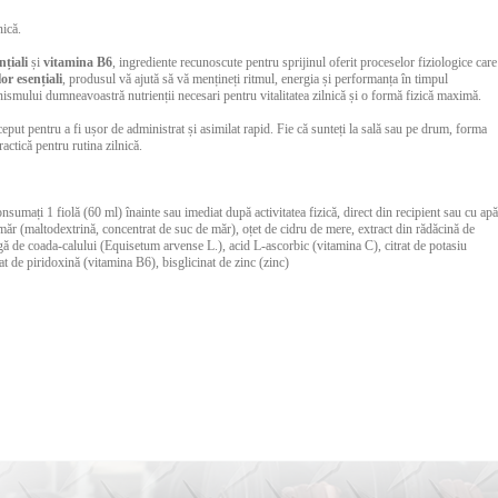
nică.
nțiali
și
vitamina B6
, ingrediente recunoscute pentru sprijinul oferit proceselor fiziologice care
lor esențiali
, produsul vă ajută să vă mențineți ritmul, energia și performanța în timpul
nismului dumneavoastră nutrienții necesari pentru vitalitatea zilnică și o formă fizică maximă.
eput pentru a fi ușor de administrat și asimilat rapid. Fie că sunteți la sală sau pe drum, forma
actică pentru rutina zilnică.
consumați 1 fiolă (60 ml) înainte sau imediat după activitatea fizică, direct din recipient sau cu apă
 măr (maltodextrină, concentrat de suc de măr), oțet de cidru de mere, extract din rădăcină de
agă de coada-calului (Equisetum arvense L.), acid L-ascorbic (vitamina C), citrat de potasiu
at de piridoxină (vitamina B6), bisglicinat de zinc (zinc)