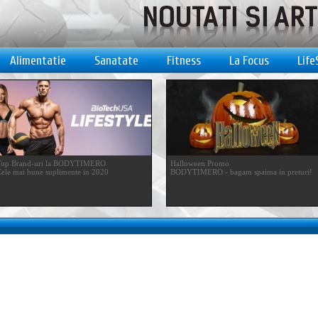
Alimentatie
Sanatate
Fitness
La Focus
Life
Top Brand-uri la BODYTIMERO
Halloween Promo
ele mai bune suplimente in 2020
BODYTIMERO - bagam spaima in preturi!