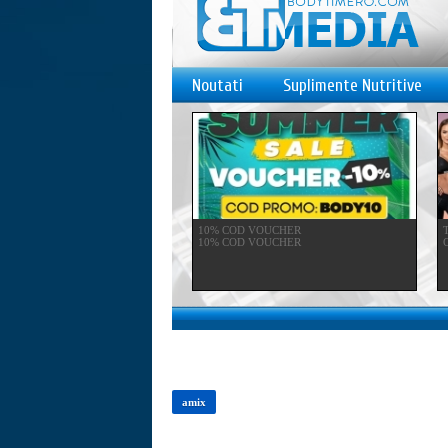
Noutati
Suplimente Nutritive
10% COD VOUCHER
10% COD VOUCHER
C
amix