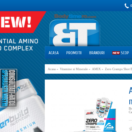
0
ACASA
PROMOTII
BRANDURI
SCOP
Acasa
»
Vitamine si Minerale
»
AMIX
»
Zero Cramps Shot B
Br
Ca