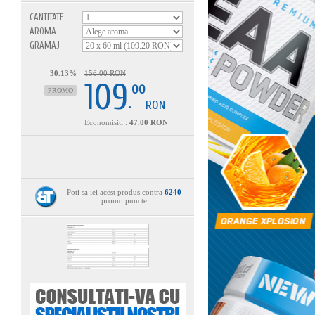
CANTITATE
AROMA
GRAMAJ
30.13%
156.00 RON
109
00
PROMO
.
RON
Economisiti :
47.00 RON
Poti sa iei acest produs contra
6240
promo puncte