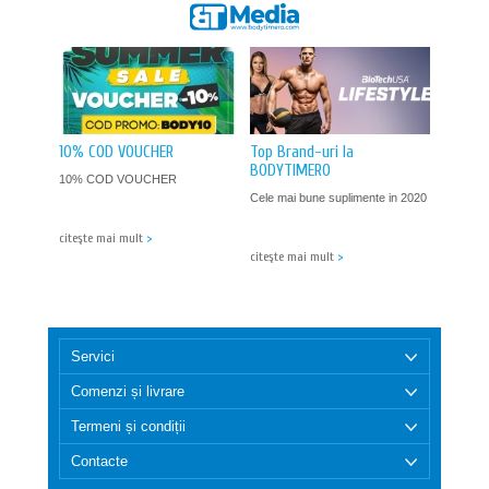
10% COD VOUCHER
Top Brand-uri la
BODYTIMERO
10% COD VOUCHER
Cele mai bune suplimente in 2020
citeşte mai mult
>
citeşte mai mult
>
Servici
Comenzi și livrare
Termeni și condiții
Contacte