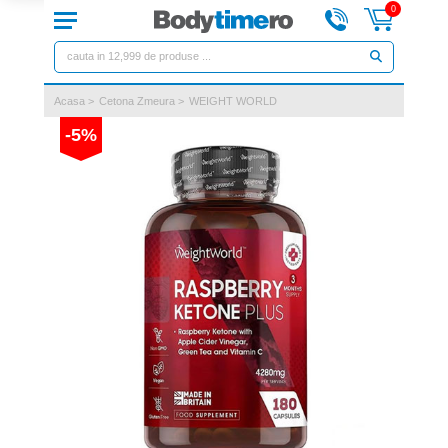
0
Acasa
>
Cetona Zmeura
>
WEIGHT WORLD
-5%