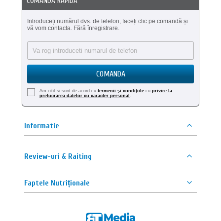
COMANDA RAPIDA
Introduceți numărul dvs. de telefon, faceți clic pe comandă și
vă vom contacta. Fără înregistrare.
COMANDA
Am citit si sunt de acord cu
termenii şi condiţiile
cu
privire la
prelucrarea datelor cu caracter personal
.
Informatie
Review-uri & Raiting
Faptele Nutriționale