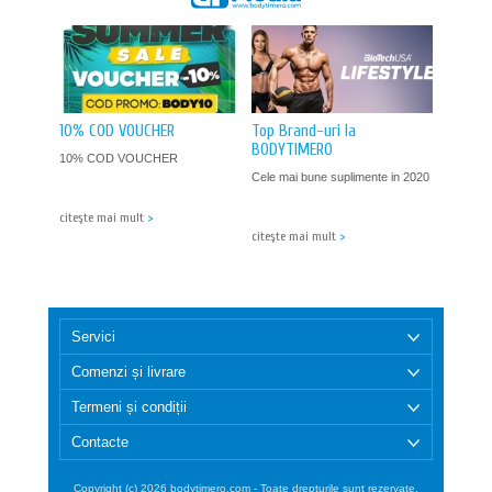
10% COD VOUCHER
Top Brand-uri la
BODYTIMERO
10% COD VOUCHER
Cele mai bune suplimente in 2020
citeşte mai mult
>
citeşte mai mult
>
Servici
Comenzi și livrare
Termeni și condiții
Contacte
Copyright (c) 2026 bodytimero.com - Toate drepturile sunt rezervate.