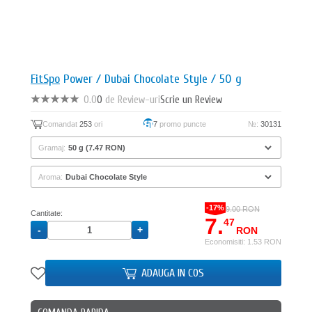
FitSpo
Power / Dubai Chocolate Style / 50 g
0.0
0
de Review-uri
Scrie un Review
Comandat
253
ori
7
promo puncte
№:
30131
Gramaj:
Aroma:
-17%
9.00 RON
Cantitate:
7.
47
RON
Economisiti: 1.53 RON
ADAUGA IN COS