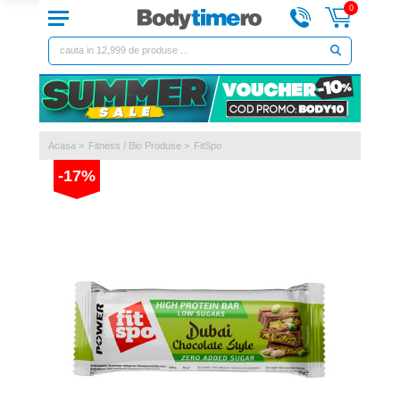
0
Acasa
>
Fitness / Bio Produse
>
FitSpo
-17%