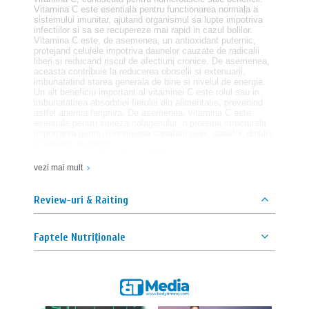
Vitamina C este esentiala pentru functionarea normala a
sistemului imunitar, ajutand organismul sa lupte impotriva
infectiilor si sa se recupereze mai rapid in cazul bolilor.
Vitamina C este, de asemenea, un antioxidant puternic,
protejand celulele impotriva daunelor cauzate de radicalii
liberi si reducand riscul de afectiuni cronice. De asemenea,
aceasta contribuie la reducerea oboselii si extenuarii,
imbunatatind starea generala de bine si nivelul de energie.
Un alt beneficiu important al vitaminei C este rolul sau in
imbunatatirea absorbtiei fierului din alimentatie, prevenind
astfel anemia feripriva. De asemenea, vitamina C este
esentiala pentru sinteza colagenului, o proteina structurala
importanta pentru mentinerea sanatatii pielii, oaselor, dintilor
si vaselor de sange.
Forma lichida a
Gold-Vit C 2000 Shot
asigura o absorbtie
rapida si eficienta a vitaminei C, oferind un suport imediat
vezi mai mult
pentru sanatatea generala si functionarea optima a
organismului.
Pentru persoanele care doresc sa isi sprijine sistemul
Review-uri & Raiting
imunitar, sa beneficieze de protectie antioxidanta si sa
imbunatateasca sanatatea generala,
Gold-Vit C 2000 Shot
este un supliment esential. Formula sa avansata ofera
Faptele Nutriționale
suportul necesar pentru a mentine un stil de viata activ si
sanatos.
O doza: ½ fiola
Doze in ambalaj: 40