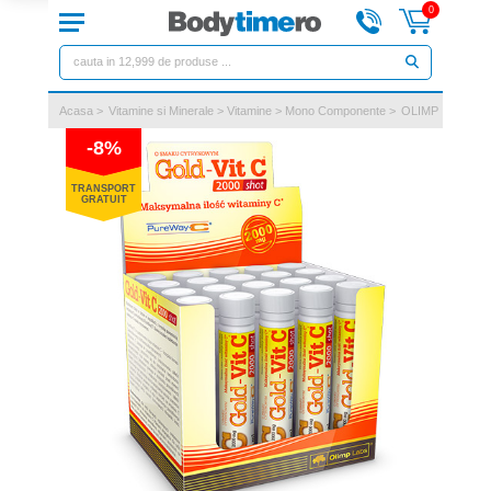
0
Acasa
>
Vitamine si Minerale
>
Vitamine
>
Mono Componente
>
OLIMP
-8%
TRANSPORT
GRATUIT