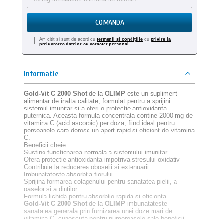
COMANDA
Am citit si sunt de acord cu
termenii şi condiţiile
cu
privire la
prelucrarea datelor cu caracter personal
.
Informatie
Gold-Vit C 2000 Shot
de la
OLIMP
este un supliment
alimentar de inalta calitate, formulat pentru a sprijini
sistemul imunitar si a oferi o protectie antioxidanta
puternica. Aceasta formula concentrata contine 2000 mg de
vitamina C (acid ascorbic) per doza, fiind ideal pentru
persoanele care doresc un aport rapid si eficient de vitamina
C.
Beneficii cheie:
Sustine functionarea normala a sistemului imunitar
Ofera protectie antioxidanta impotriva stresului oxidativ
Contribuie la reducerea oboselii si extenuarii
Imbunatateste absorbtia fierului
Sprijina formarea colagenului pentru sanatatea pielii, a
oaselor si a dintilor
Formula lichida pentru absorbtie rapida si eficienta
Gold-Vit C 2000 Shot
de la
OLIMP
imbunatateste
sanatatea generala prin furnizarea unei doze mari de
vitamina C, cunoscuta pentru numeroasele sale beneficii.