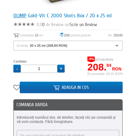
OLIMP
Gold-Vit C 2000 Shots Box / 20 x 25 ml
0.0
0
de Review-uri
Scrie un Review
Comandat
10
ori
208
promo puncte
№:
26245
Gramaj:
-8%
227.00 RON
Cantitate:
208.
84
RON
Economisiti: 18.16 RON
ADAUGA IN COS
COMANDA RAPIDA
Introduceți numărul dvs. de telefon, faceți clic pe comandă și
vă vom contacta. Fără înregistrare.