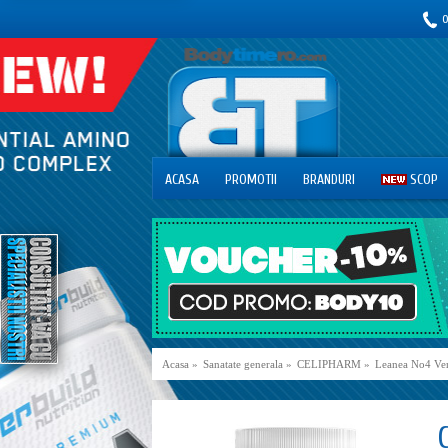
0
ACASA
PROMOTII
BRANDURI
SCOP
Acasa
»
Sanatate generala
»
CELIPHARM
»
Leanea No4 Ven