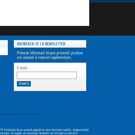
ABONEAZA-TE LA NEWSLETTER
Primesti informatii despre promotii, produse
noi, noutati si reduceri suplimentare.
E-mail:
Produsele de pe această pagină nu sunt destinate tratării, diagnosticării
formații, vă rugăm să consultați Termenii de utilizare ai site-ului.