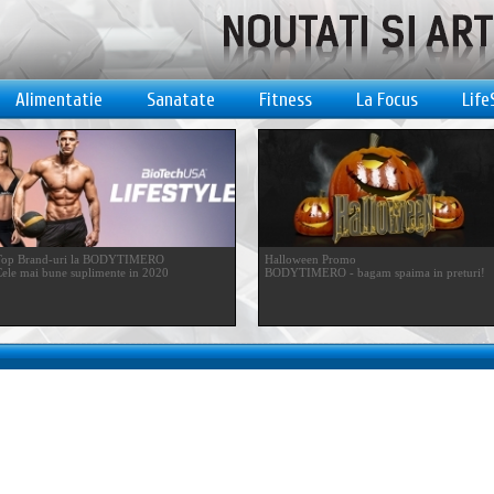
Alimentatie
Sanatate
Fitness
La Focus
Life
Top Brand-uri la BODYTIMERO
Halloween Promo
ele mai bune suplimente in 2020
BODYTIMERO - bagam spaima in preturi!