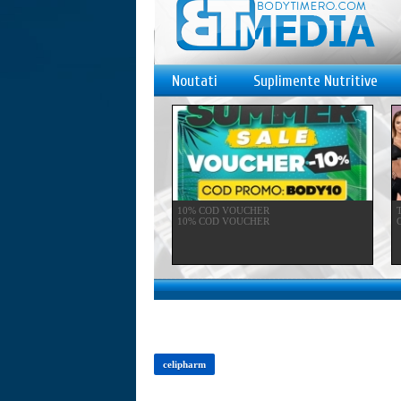
Noutati
Suplimente Nutritive
10% COD VOUCHER
10% COD VOUCHER
C
celipharm