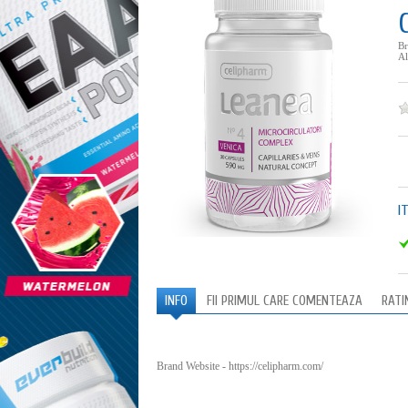
B
Al
I
INFO
FII PRIMUL CARE COMENTEAZA
RATI
Brand Website -
https://celipharm.com/