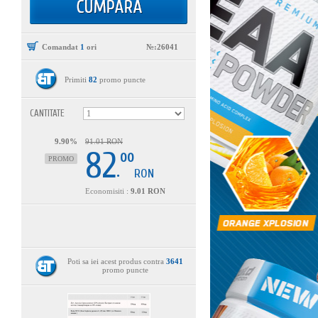
Comandat
1
ori
№:26041
Primiti
82
promo puncte
CANTITATE
9.90%
91.01 RON
82
00
PROMO
.
RON
Economisiti :
9.01 RON
Poti sa iei acest produs contra
3641
promo puncte