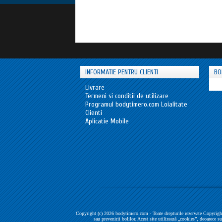
INFORMATIE PENTRU CLIENTI
BO
Livrare
Termeni si conditii de utilizare
Programul bodytimero.com Loialitate
Clienti
Aplicatie Mobile
Copyright (c) 2026 bodytimero.com - Toate drepturile rezervate Copyright
sau prevenirii bolilor. Acest site utilizează „cookies”, deoarece s