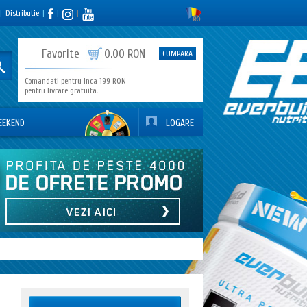
|
Distributie
|
|
|
0
Favorite
0.00 RON
CUMPARA
Comandati pentru inca 199 RON
pentru livrare gratuita.
EEKEND
LOGARE