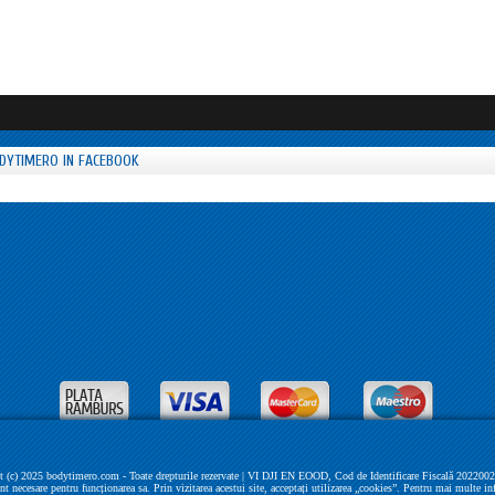
DYTIMERO IN FACEBOOK
 (c) 2025 bodytimero.com - Toate drepturile rezervate | VI DJI EN EOOD, Cod de Identificare Fiscală 202200279 
unt necesare pentru funcționarea sa. Prin vizitarea acestui site, acceptați utilizarea „cookies”. Pentru mai multe in