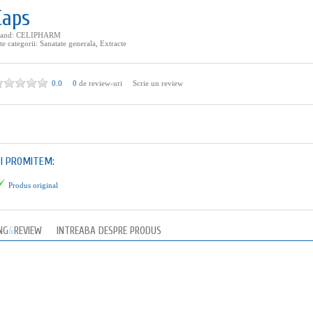
Caps
rand:
CELIPHARM
te categorii:
Sanatate generala
,
Extracte
0.0
0
de review-uri
Scrie un review
TI PROMITEM:
Produs original
NG
&
REVIEW
INTREABA DESPRE PRODUS