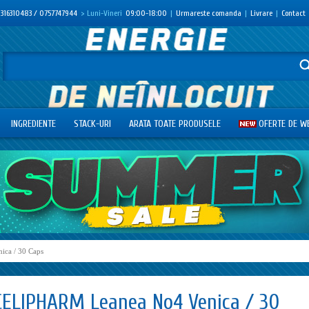
316310483 / 0757747944
> Luni-Vineri
09:00-18:00
|
Urmareste comanda
|
Livrare
|
Contact
INGREDIENTE
STACK-URI
ARATA TOATE PRODUSELE
OFERTE DE W
ica / 30 Caps
CELIPHARM Leanea No4 Venica / 30