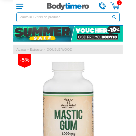
0
Acasa
>
Extracte
>
DOUBLE WOOD
-5%