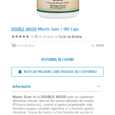
DOUBLE WOOD
Mastic Gum / 180 Caps
0.0
0
de Review-uri
Scrie un Review
Comandat
2
ori
№:
25203
DISPONIBIL IN CURAND
NOTIFICATI-MA ATUNCI CAND PRODUSUL VA FI DISPONIBIL!
Informatie
Mastic Gum
de la
DOUBLE WOOD
este un supliment
alimentar natural, derivat din rasina arborelui de mastic
(Pistacia lentiscus), cunoscut pentru proprietatile sale
benefice asupra sanatatii digestive si a tractului gastro-
intestinal. Guma de mastic a fost folosita de secole in