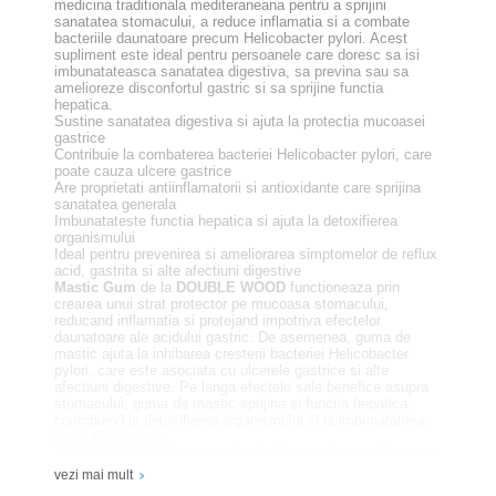
medicina traditionala mediteraneana pentru a sprijini
sanatatea stomacului, a reduce inflamatia si a combate
bacteriile daunatoare precum Helicobacter pylori. Acest
supliment este ideal pentru persoanele care doresc sa isi
imbunatateasca sanatatea digestiva, sa previna sau sa
amelioreze disconfortul gastric si sa sprijine functia
hepatica.
Sustine sanatatea digestiva si ajuta la protectia mucoasei
gastrice
Contribuie la combaterea bacteriei Helicobacter pylori, care
poate cauza ulcere gastrice
Are proprietati antiinflamatorii si antioxidante care sprijina
sanatatea generala
Imbunatateste functia hepatica si ajuta la detoxifierea
organismului
Ideal pentru prevenirea si ameliorarea simptomelor de reflux
acid, gastrita si alte afectiuni digestive
Mastic Gum
de la
DOUBLE WOOD
functioneaza prin
crearea unui strat protector pe mucoasa stomacului,
reducand inflamatia si protejand impotriva efectelor
daunatoare ale acidului gastric. De asemenea, guma de
mastic ajuta la inhibarea cresterii bacteriei Helicobacter
pylori, care este asociata cu ulcerele gastrice si alte
afectiuni digestive. Pe langa efectele sale benefice asupra
stomacului, guma de mastic sprijina si functia hepatica,
contribuind la detoxifierea organismului si la imbunatatirea
sanatatii generale.
Acest supliment este usor de administrat si poate fi integrat
in rutina zilnica pentru a sprijini sanatatea digestiva si
vezi mai mult
functia hepatica.
Mastic Gum
este ideal pentru cei care