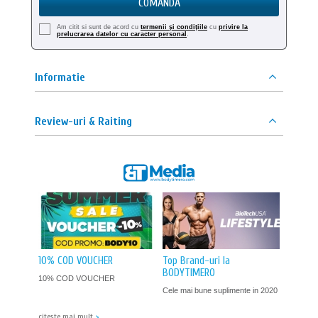
COMANDA
Am citit si sunt de acord cu
termenii şi condiţiile
cu
privire la
prelucrarea datelor cu caracter personal
.
Informatie
Review-uri & Raiting
10% COD VOUCHER
Top Brand-uri la
BODYTIMERO
10% COD VOUCHER
Cele mai bune suplimente in 2020
citeşte mai mult
>