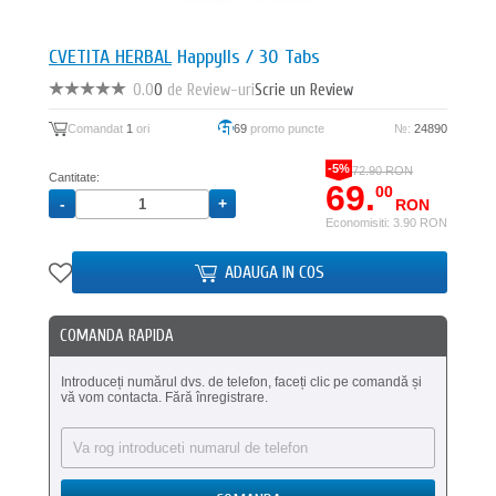
CVETITA HERBAL
Happylls / 30 Tabs
0.0
0
de Review-uri
Scrie un Review
Comandat
1
ori
69
promo puncte
№:
24890
-5%
72.90 RON
Cantitate:
69.
00
RON
Economisiti: 3.90 RON
ADAUGA IN COS
COMANDA RAPIDA
Introduceți numărul dvs. de telefon, faceți clic pe comandă și
vă vom contacta. Fără înregistrare.