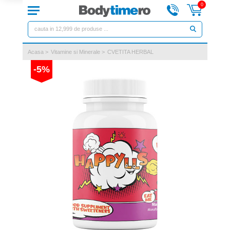
0
Acasa
>
Vitamine si Minerale
>
CVETITA HERBAL
-5%