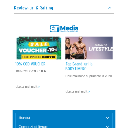
Curata geanta cu o carpa umeda si un detergent bland
pentru a mentine aspectul si a indeparta murdaria.
Review-uri & Raiting
Evita expunerea prelungita la soare pentru a preveni
decolorarea si deteriorarea materialului.
Depoziteaza geanta intr-un loc uscat si aerisit pentru a
preveni mirosurile neplacute si mucegaiul
10% COD VOUCHER
Top Brand-uri la
BODYTIMERO
10% COD VOUCHER
Cele mai bune suplimente in 2020
citeşte mai mult
>
citeşte mai mult
>
Servici
Comenzi și livrare