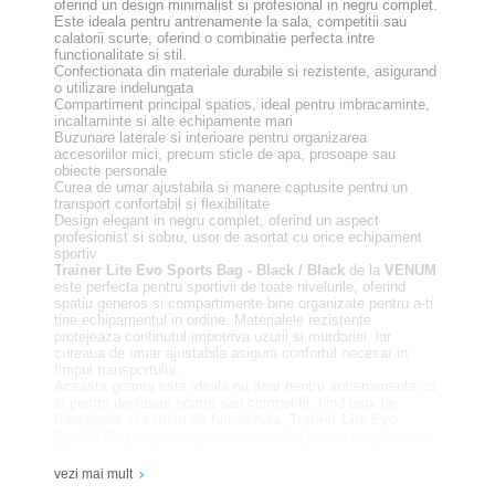
oferind un design minimalist si profesional in negru complet.
Este ideala pentru antrenamente la sala, competitii sau
calatorii scurte, oferind o combinatie perfecta intre
functionalitate si stil.
Confectionata din materiale durabile si rezistente, asigurand
o utilizare indelungata
Compartiment principal spatios, ideal pentru imbracaminte,
incaltaminte si alte echipamente mari
Buzunare laterale si interioare pentru organizarea
accesoriilor mici, precum sticle de apa, prosoape sau
obiecte personale
Curea de umar ajustabila si manere captusite pentru un
transport confortabil si flexibilitate
Design elegant in negru complet, oferind un aspect
profesionist si sobru, usor de asortat cu orice echipament
sportiv
Trainer Lite Evo Sports Bag - Black / Black
de la
VENUM
este perfecta pentru sportivii de toate nivelurile, oferind
spatiu generos si compartimente bine organizate pentru a-ti
tine echipamentul in ordine. Materialele rezistente
protejeaza continutul impotriva uzurii si murdariei, iar
cureaua de umar ajustabila asigura confortul necesar in
timpul transportului.
Aceasta geanta este ideala nu doar pentru antrenamente, ci
si pentru deplasari scurte sau competitii, fiind usor de
transportat si extrem de functionala.
Trainer Lite Evo
Sports Bag
este un accesoriu esential pentru sportivii care
doresc sa combine performanta cu un design modern si
elegant.
vezi mai mult
Ingrijire: