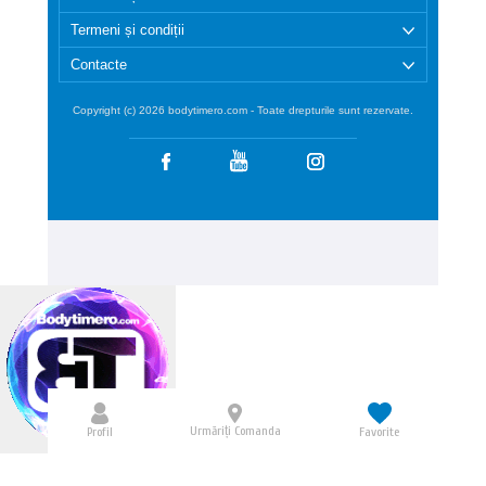
Termeni și condiții
Contacte
Copyright (c) 2026 bodytimero.com - Toate drepturile sunt rezervate.
Urmăriți Comanda
Profil
Favorite