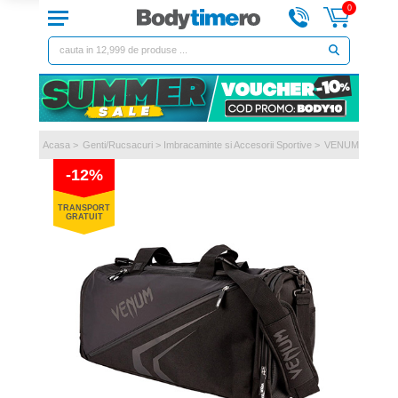
0
Acasa
>
Genti/Rucsacuri
>
Imbracaminte si Accesorii Sportive
>
VENUM
-12%
TRANSPORT
GRATUIT