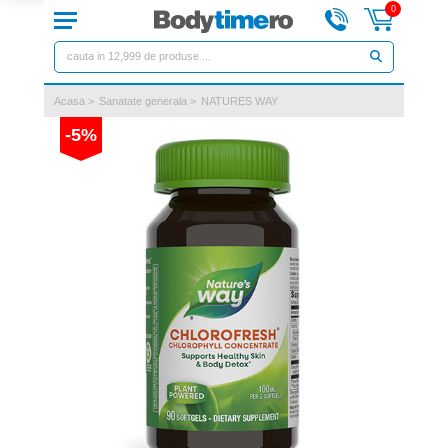
0
Acasa
>
Sanatate generala
>
NATURES WAY
-5%