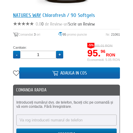
NATURES WAY
Chlorofresh / 90 Softgels
0.0
0
de Review-uri
Scrie un Review
Comandat
3
ori
95
promo puncte
№:
21061
-5%
101.01 RON
Cantitate:
95.
96
RON
Economisiti: 5.05 RON
ADAUGA IN COS
COMANDA RAPIDA
Introduceți numărul dvs. de telefon, faceți clic pe comandă și
vă vom contacta. Fără înregistrare.