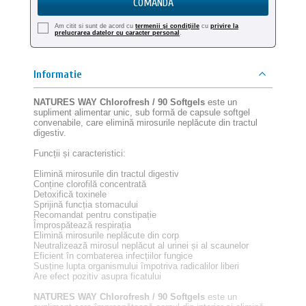
COMANDA
Am citit si sunt de acord cu
termenii şi condiţiile
cu
privire la
prelucrarea datelor cu caracter personal
.
Informatie
NATURES WAY Chlorofresh / 90 Softgels
este un
supliment alimentar unic, sub formă de capsule softgel
convenabile, care elimină mirosurile neplăcute din tractul
digestiv.
Funcții și caracteristici:
Elimină mirosurile din tractul digestiv
Conține clorofilă concentrată
Detoxifică toxinele
Sprijină funcția stomacului
Recomandat pentru constipație
Împrospătează respirația
Elimină mirosurile neplăcute din corp
Neutralizează mirosul neplăcut al urinei și al scaunelor
Eficient în combaterea infecțiilor fungice
Susține lupta organismului împotriva radicalilor liberi
Are efect pozitiv asupra ficatului
NATURES WAY Chlorofresh / 90 Softgels
este un