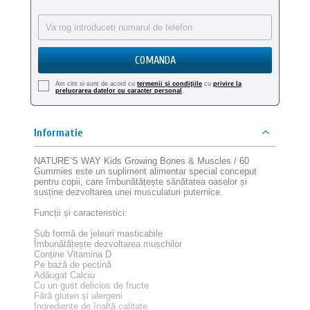
COMANDA
Am citit si sunt de acord cu
termenii şi condiţiile
cu
privire la
prelucrarea datelor cu caracter personal
.
Informatie
NATURE’S WAY Kids Growing Bones & Muscles / 60
Gummies este un supliment alimentar special conceput
pentru copii, care îmbunătățește sănătatea oaselor și
susține dezvoltarea unei musculaturi puternice.
Funcții și caracteristici:
Sub formă de jeleuri masticabile
Îmbunătățește dezvoltarea mușchilor
Conține Vitamina D
Pe bază de pectină
Adăugat Calciu
Cu un gust delicios de fructe
Fără gluten și alergeni
Ingrediente de înaltă calitate