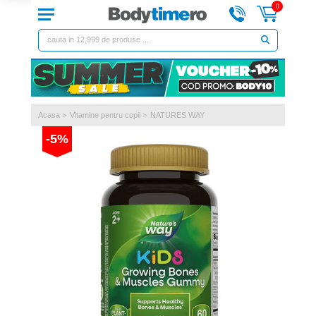
0
Acasa
>
Vitamine pentru copii
>
NATURES WAY
-5%