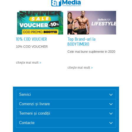
cauza coloranților naturali.
10% COD VOUCHER
Top Brand-uri la
BODYTIMERO
10% COD VOUCHER
Cele mai bune suplimente in 2020
citeşte mai mult
>
citeşte mai mult
>
Servici
Comenzi și livrare
Termeni și condiții
Contacte