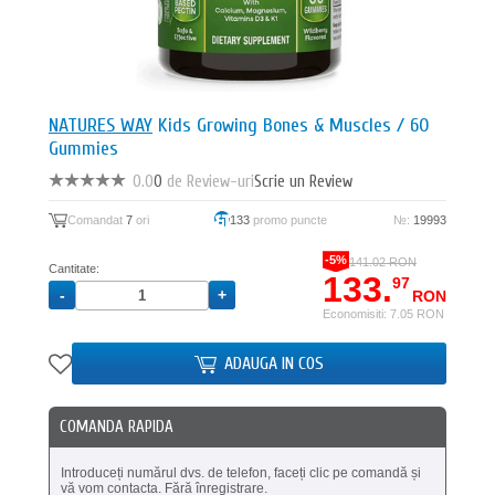
NATURES WAY
Kids Growing Bones & Muscles / 60
Gummies
0.0
0
de Review-uri
Scrie un Review
Comandat
7
ori
133
promo puncte
№:
19993
-5%
141.02 RON
Cantitate:
133.
97
RON
Economisiti: 7.05 RON
ADAUGA IN COS
COMANDA RAPIDA
Introduceți numărul dvs. de telefon, faceți clic pe comandă și
vă vom contacta. Fără înregistrare.