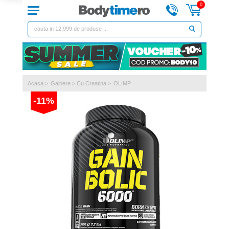
0
Acasa
>
Gainere
>
Cu Creatina
>
OLIMP
-11%