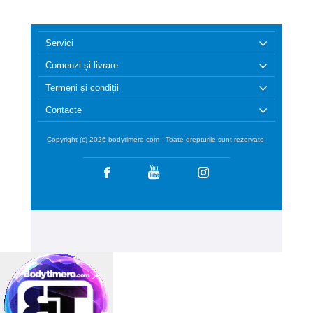
Servici
Comenzi și livrare
Termeni și condiții
Contacte
Copyright (c) 2026 bodytimero.com - Toate drepturile sunt rezervate.