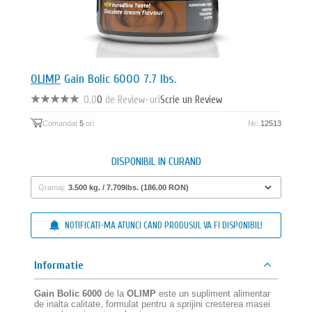
OLIMP
Gain Bolic 6000 7.7 lbs.
0.0
0
de Review-uri
Scrie un Review
Comandat
5
ori
№:
12513
DISPONIBIL IN CURAND
Gramaj:
NOTIFICATI-MA ATUNCI CAND PRODUSUL VA FI DISPONIBIL!
Informatie
Gain Bolic 6000
de la
OLIMP
este un supliment alimentar
de inalta calitate, formulat pentru a sprijini cresterea masei