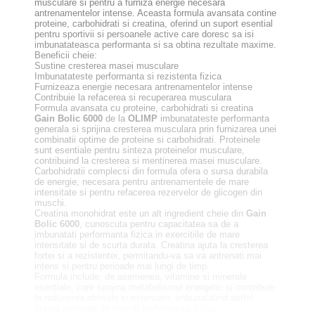
musculare si pentru a furniza energie necesara
antrenamentelor intense. Aceasta formula avansata contine
proteine, carbohidrati si creatina, oferind un suport esential
pentru sportivii si persoanele active care doresc sa isi
imbunatateasca performanta si sa obtina rezultate maxime.
Beneficii cheie:
Sustine cresterea masei musculare
Imbunatateste performanta si rezistenta fizica
Furnizeaza energie necesara antrenamentelor intense
Contribuie la refacerea si recuperarea musculara
Formula avansata cu proteine, carbohidrati si creatina
Gain Bolic 6000
de la
OLIMP
imbunatateste performanta
generala si sprijina cresterea musculara prin furnizarea unei
combinatii optime de proteine si carbohidrati. Proteinele
sunt esentiale pentru sinteza proteinelor musculare,
contribuind la cresterea si mentinerea masei musculare.
Carbohidratii complecsi din formula ofera o sursa durabila
de energie, necesara pentru antrenamentele de mare
intensitate si pentru refacerea rezervelor de glicogen din
muschi.
Creatina monohidrat este un alt ingredient cheie din
Gain
Bolic 6000
, cunoscuta pentru capacitatea sa de a
imbunatati performanta fizica in exercitiile de mare
intensitate si de scurta durata. Creatina ajuta la cresterea
fortei si a rezistentei, permitandu-va sa va antrenati mai
intens si pentru perioade mai lungi de timp.
Formula include, de asemenea, vitamine si minerale
esentiale, care sprijina metabolismul energetic si contribuie
la reducerea oboselii si extenuarii, imbunatatind astfel
starea generala de bine si performanta fizica.