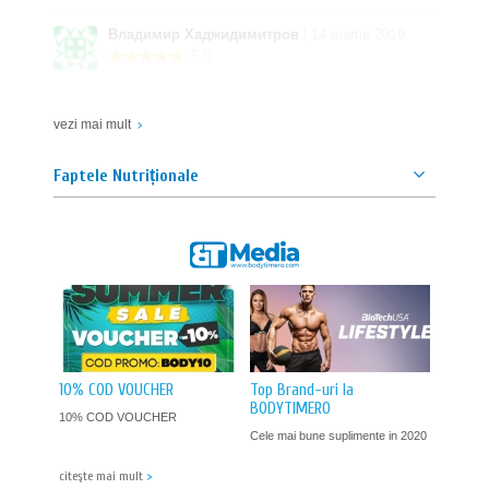
Владимир Хаджидимитров
| 14 martie 2019
5.0
RECOMAND!
vezi mai mult
Георги Стоянов
| 14 martie 2019
Faptele Nutriționale
5.0
RECOMAND!
10% COD VOUCHER
Top Brand-uri la
BODYTIMERO
10% COD VOUCHER
Cele mai bune suplimente in 2020
citeşte mai mult
>