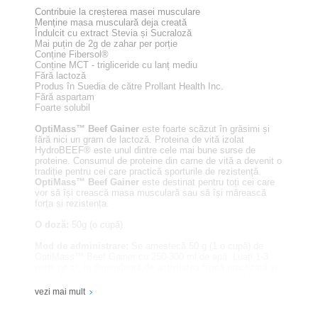
Contribuie la creșterea masei musculare
Menține masa musculară deja creată
Îndulcit cu extract Stevia și Sucraloză
Mai puțin de 2g de zahar per porție
Conține Fibersol®
Conține MCT - trigliceride cu lanț mediu
Fără lactoză
Produs în Suedia de către Prollant Health Inc.
Fără aspartam
Foarte solubil
OptiMass™ Beef Gainer
este foarte scăzut în grăsimi și
fără nici un gram de lactoză. Proteina de vită izolat
HydroBEEF® este unul dintre cele mai bune surse de
proteine. Consumul de proteine din carne de vită a devenit o
tradiție pentru cei care practică sporturile de rezistență.
OptiMass™ Beef Gainer
este destinat pentru toți cei care
vor să își crească masa musculară sau să își mărească
forța și rezistența.
O doză:
50g (o cupă)
Mod de administrare:
Se amestecă 50 g (1 o cupă) de
OptiMass™ Beef Gainer cu 250-300 ml de apă. Luați 1-3
porții pe zi, în dependență de activitatea fizică practicată și
dietă. În zilele cu antrenamente vă recomandăm să luați
produsul după exerciții, iar în zile de odihnă, între mese, ca
vezi mai mult
o gustare.