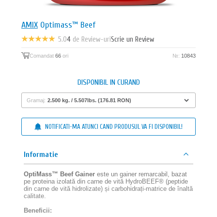
AMIX
Optimass™ Beef
5.0
4
de Review-uri
Scrie un Review
Comandat
66
ori
№:
10843
DISPONIBIL IN CURAND
Gramaj:
NOTIFICATI-MA ATUNCI CAND PRODUSUL VA FI DISPONIBIL!
Informatie
OptiMass™ Beef Gainer
este un gainer remarcabil, bazat
pe proteina izolată din carne de vită HydroBEEF® (peptide
din carne de vită hidrolizate) și carbohidrați-matrice de înaltă
calitate.
Beneficii: